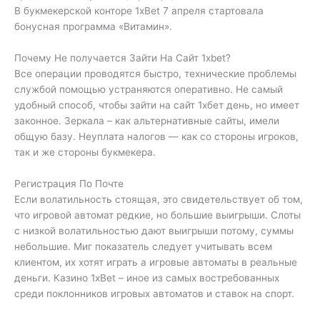
В букмекерской конторе 1xBet 7 апреля стартовала
бонусная программа «Витамин».
Почему Не получается Зайти На Сайт 1xbet?
Все операции проводятся быстро, технические проблемы
службой помощью устраняются оперативно. Не самый
удобный способ, чтобы зайти на сайт 1хбет день, но имеет
законное. Зеркала – как альтернативные сайты, имели
общую базу. Неуплата налогов — как со стороны игроков,
так и же стороны букмекера.
Регистрация По Почте
Если волатильность стоящая, это свидетельствует об том,
что игровой автомат редкие, но большие выигрыши. Слоты
с низкой волатильностью дают выигрыши потому, суммы
небольшие. Миг показатель следует учитывать всем
клиентом, их хотят играть а игровые автоматы в реальные
деньги. Казино 1xBet – иное из самых востребованных
среди поклонников игровых автоматов и ставок на спорт.