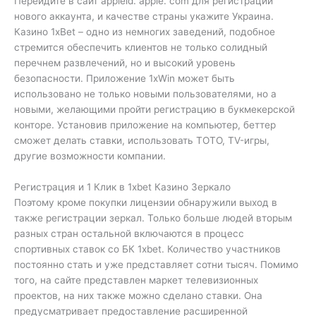
Перейдите в сайт appleid. apple. com для регистрации
нового аккаунта, и качестве страны укажите Украина.
Казино 1xBet – одно из немногих заведений, подобное
стремится обеспечить клиентов не только солидный
перечнем развлечений, но и высокий уровень
безопасности. Приложение 1xWin может быть
использовано не только новыми пользователями, но а
новыми, желающими пройти регистрацию в букмекерской
конторе. Установив приложение на компьютер, беттер
сможет делать ставки, использовать ТОТО, TV-игры,
другие возможности компании.
Регистрация и 1 Клик в 1xbet Казино Зеркало
Поэтому кроме покупки лицензии обнаружили выход в
также регистрации зеркал. Только больше людей вторым
разных стран остальной включаются в процесс
спортивных ставок со БК 1xbet. Количество участников
постоянно стать и уже представляет сотни тысяч. Помимо
того, на сайте представлен маркет телевизионных
проектов, на них также можно сделано ставки. Она
предусматривает предоставление расширенной