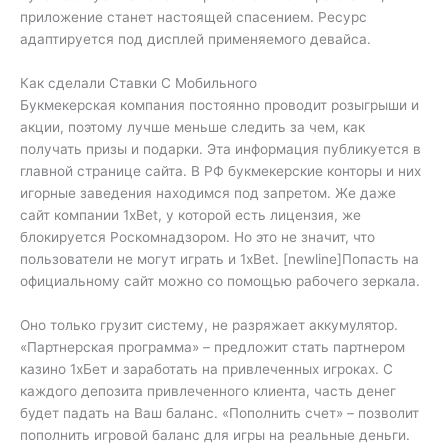
приложение станет настоящей спасением. Ресурс
адаптируется под дисплей применяемого девайса.
Как сделали Ставки С Мобильного
Букмекерская компания постоянно проводит розыгрыши и
акции, поэтому лучше меньше следить за чем, как
получать призы и подарки. Эта информация публикуется в
главной странице сайта. В РФ букмекерские конторы и них
игорные заведения находимся под запретом. Же даже
сайт компании 1xBet, у которой есть лицензия, же
блокируется Роскомнадзором. Но это не значит, что
пользователи не могут играть и 1xBet. [newline]Попасть на
официальному сайт можно со помощью рабочего зеркала.
Оно только грузит систему, не разряжает аккумулятор.
«Партнерская программа» – предложит стать партнером
казино 1хБет и заработать на привлеченных игроках. С
каждого депозита привлеченного клиента, часть денег
будет падать на Ваш баланс. «Пополнить счет» – позволит
пополнить игровой баланс для игры на реальные деньги.