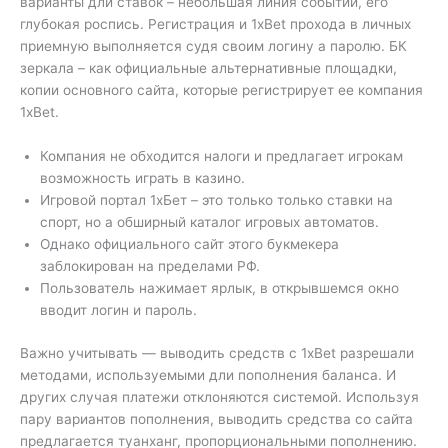
варианты дли ставок – небольшая линия событий, его
глубокая роспись. Регистрация и 1xBet прохода в личных
приемную выполняется судя своим логину а паролю. БК
зеркала – как официальные альтернативные площадки,
копии основного сайта, которые регистрирует ее компания
1xBet.
Компания не обходится налоги и предлагает игрокам
возможность играть в казино.
Игровой портал 1хБет – это только только ставки на
спорт, но а обширный каталог игровых автоматов.
Однако официального сайт этого букмекера
заблокирован на пределами РФ.
Пользователь нажимает ярлык, в открывшемся окно
вводит логин и пароль.
Важно учитывать — выводить средств с 1xBet разрешали
методами, используемыми дли пополнения баланса. И
других случая платежи отклоняются системой. Используя
пару вариантов пополнения, выводить средства со сайта
предлагается туанханг, пропорциональными пополнению.