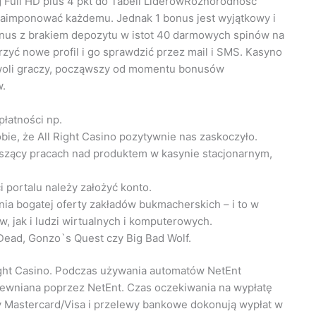
ng Full HD plus 4 pkt do Tabeli LiderówRóżnorodność
aimponować każdemu. Jednak 1 bonus jest wyjątkowy i
nus z brakiem depozytu w istot 40 darmowych spinów na
orzyć nowe profil i go sprawdzić przez mail i SMS. Kasyno
woli graczy, począwszy od momentu bonusów
w.
płatności np.
bie, że All Right Casino pozytywnie nas zaskoczyło.
yszący pracach nad produktem w kasynie stacjonarnym,
 portalu należy założyć konto.
ia bogatej oferty zakładów bukmacherskich – i to w
 jak i ludzi wirtualnych i komputerowych.
 Dead, Gonzo`s Quest czy Big Bad Wolf.
Right Casino. Podczas używania automatów NetEnt
pewniana poprzez NetEnt. Czas oczekiwania na wypłatę
y Mastercard/Visa i przelewy bankowe dokonują wypłat w