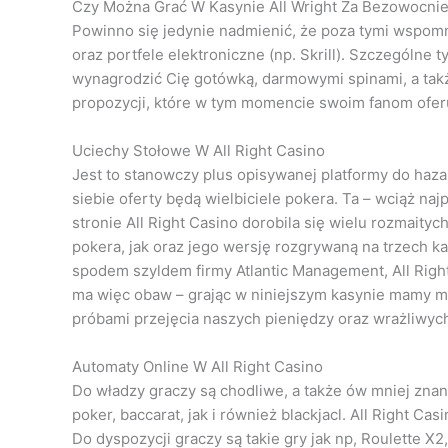
Czy Można Grać W Kasynie All Wright Za Bezowocnie 
Powinno się jedynie nadmienić, że poza tymi wspomn
oraz portfele elektroniczne (np. Skrill). Szczegól
wynagrodzić Cię gotówką, darmowymi spinami, a ta
propozycji, które w tym momencie swoim fanom oferu
Uciechy Stołowe W All Right Casino
Jest to stanowczy plus opisywanej platformy do haz
siebie oferty będą wielbiciele pokera. Ta – wciąż na
stronie All Right Casino dorobila się wielu rozmaity
pokera, jak oraz jego wersję rozgrywaną na trzech k
spodem szyldem firmy Atlantic Management, All Right
ma więc obaw – grając w niniejszym kasynie mamy m
próbami przejęcia naszych pieniędzy oraz wrażliwyc
Automaty Online W All Right Casino
Do władzy graczy są chodliwe, a także ów mniej znan
poker, baccarat, jak i również blackjacl. All Right C
Do dyspozycji graczy są takie gry jak np, Roulette X2