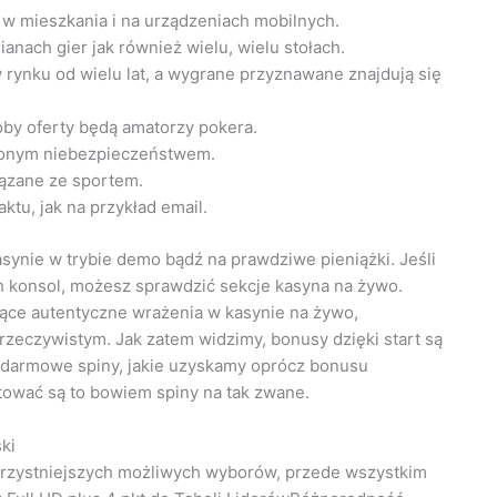
 w mieszkania i na urządzeniach mobilnych.
nach gier jak również wielu, wielu stołach.
 rynku od wielu lat, a wygrane przyznawane znajdują się
by oferty będą amatorzy pokera.
iżonym niebezpieczeństwem.
iązane ze sportem.
tu, jak na przykład email.
ynie w trybie demo bądź na prawdziwe pieniążki. Jeśli
ch konsol, możesz sprawdzić sekcje kasyna na żywo.
jące autentyczne wrażenia w kasynie na żywo,
zeczywistym. Jak zatem widzimy, bonusy dzięki start są
ż darmowe spiny, jakie uzyskamy oprócz bonusu
tować są to bowiem spiny na tak zwane.
ki
korzystniejszych możliwych wyborów, przede wszystkim