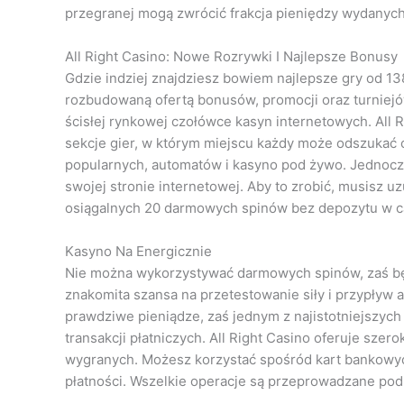
przegranej mogą zwrócić frakcja pieniędzy wydanych
All Right Casino: Nowe Rozrywki I Najlepsze Bonusy
Gdzie indziej znajdziesz bowiem najlepsze gry od 1
rozbudowaną ofertą bonusów, promocji oraz turniejów
ścisłej rynkowej czołówce kasyn internetowych. All 
sekcje gier, w którym miejscu każdy może odszukać c
popularnych, automatów i kasyno pod żywo. Jednocz
swojej stronie internetowej. Aby to zrobić, musisz u
osiągalnych 20 darmowych spinów bez depozytu w cał
Kasyno Na Energicznie
Nie można wykorzystywać darmowych spinów, zaś bę
znakomita szansa na przetestowanie siły i przypływ 
prawdziwe pieniądze, zaś jednym z najistotniejszych
transakcji płatniczych. All Right Casino oferuje sze
wygranych. Możesz korzystać spośród kart bankowych
płatności. Wszelkie operacje są przeprowadzane pod 