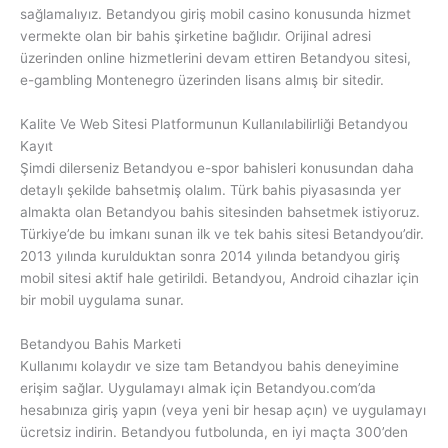
sağlamalıyız. Betandyou giriş mobil casino konusunda hizmet
vermekte olan bir bahis şirketine bağlıdır. Orijinal adresi
üzerinden online hizmetlerini devam ettiren Betandyou sitesi,
e-gambling Montenegro üzerinden lisans almış bir sitedir.
Kalite Ve Web Sitesi Platformunun Kullanılabilirliği Betandyou
Kayıt
Şimdi dilerseniz Betandyou e-spor bahisleri konusundan daha
detaylı şekilde bahsetmiş olalım. Türk bahis piyasasında yer
almakta olan Betandyou bahis sitesinden bahsetmek istiyoruz.
Türkiye’de bu imkanı sunan ilk ve tek bahis sitesi Betandyou’dir.
2013 yılında kurulduktan sonra 2014 yılında betandyou giriş
mobil sitesi aktif hale getirildi. Betandyou, Android cihazlar için
bir mobil uygulama sunar.
Betandyou Bahis Marketi
Kullanımı kolaydır ve size tam Betandyou bahis deneyimine
erişim sağlar. Uygulamayı almak için Betandyou.com’da
hesabınıza giriş yapın (veya yeni bir hesap açın) ve uygulamayı
ücretsiz indirin. Betandyou futbolunda, en iyi maçta 300’den