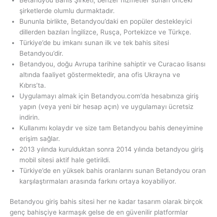
şirketlerde olumlu durmaktadır.
Bununla birlikte, Betandyou’daki en popüler destekleyici
dillerden bazıları İngilizce, Rusça, Portekizce ve Türkçe.
Türkiye’de bu imkanı sunan ilk ve tek bahis sitesi
Betandyou’dir.
Betandyou, doğu Avrupa tarihine sahiptir ve Curacao lisansı
altında faaliyet göstermektedir, ana ofis Ukrayna ve
Kıbrıs’ta.
Uygulamayı almak için Betandyou.com’da hesabınıza giriş
yapın (veya yeni bir hesap açın) ve uygulamayı ücretsiz
indirin.
Kullanımı kolaydır ve size tam Betandyou bahis deneyimine
erişim sağlar.
2013 yılında kurulduktan sonra 2014 yılında betandyou giriş
mobil sitesi aktif hale getirildi.
Türkiye’de en yüksek bahis oranlarını sunan Betandyou oran
karşılaştırmaları arasında farkını ortaya koyabiliyor.
Betandyou giriş bahis sitesi her ne kadar tasarım olarak birçok
genç bahisçiye karmaşık gelse de en güvenilir platformlar