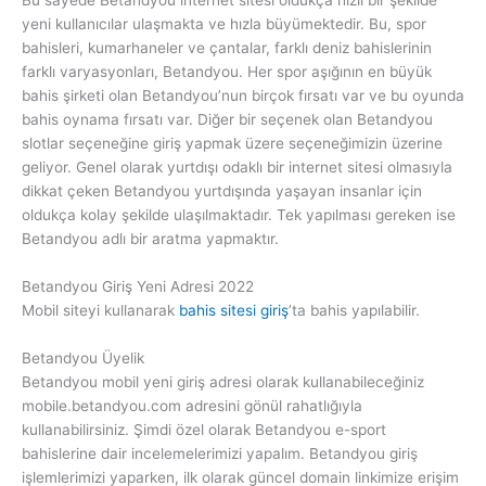
Bu sayede Betandyou internet sitesi oldukça hızlı bir şekilde
yeni kullanıcılar ulaşmakta ve hızla büyümektedir. Bu, spor
bahisleri, kumarhaneler ve çantalar, farklı deniz bahislerinin
farklı varyasyonları, Betandyou. Her spor aşığının en büyük
bahis şirketi olan Betandyou’nun birçok fırsatı var ve bu oyunda
bahis oynama fırsatı var. Diğer bir seçenek olan Betandyou
slotlar seçeneğine giriş yapmak üzere seçeneğimizin üzerine
geliyor. Genel olarak yurtdışı odaklı bir internet sitesi olmasıyla
dikkat çeken Betandyou yurtdışında yaşayan insanlar için
oldukça kolay şekilde ulaşılmaktadır. Tek yapılması gereken ise
Betandyou adlı bir aratma yapmaktır.
Betandyou Giriş Yeni Adresi 2022
Mobil siteyi kullanarak
bahis sitesi giriş
’ta bahis yapılabilir.
Betandyou Üyelik
Betandyou mobil yeni giriş adresi olarak kullanabileceğiniz
mobile.betandyou.com adresini gönül rahatlığıyla
kullanabilirsiniz. Şimdi özel olarak Betandyou e-sport
bahislerine dair incelemelerimizi yapalım. Betandyou giriş
işlemlerimizi yaparken, ilk olarak güncel domain linkimize erişim