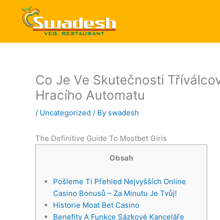
Skip
to
content
Co Je Ve Skutečnosti Tříválco
Hracího Automatu
/
Uncategorized
/ By
swadesh
The Definitive Guide To Mostbet Giris
Obsah
Pošleme Ti Přehled Nejvyšších Online
Casino Bonusů – Za Minutu Je Tvůj!
Historie Moat Bet Casino
Benefity A Funkce Sázkové Kanceláře