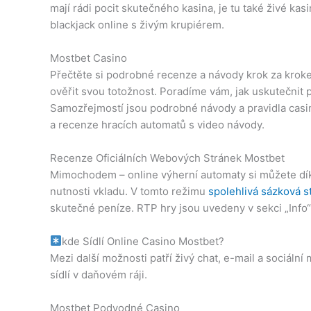
mají rádi pocit skutečného kasina, je tu také živé kas
blackjack online s živým krupiérem.
Mostbet Casino
Přečtěte si podrobné recenze a návody krok za krokem 
ověřit svou totožnost. Poradíme vám, jak uskutečnit 
Samozřejmostí jsou podrobné návody a pravidla casino 
a recenze hracích automatů s video návody.
Recenze Oficiálních Webových Stránek Mostbet
Mimochodem – online výherní automaty si můžete dík
nutnosti vkladu. V tomto režimu
spolehlivá sázková s
skutečné peníze. RTP hry jsou uvedeny v sekci „Info“
kde Sídlí Online Casino Mostbet?
Mezi další možnosti patří živý chat, e-mail a sociální
sídlí v daňovém ráji.
Mostbet Podvodné Casino