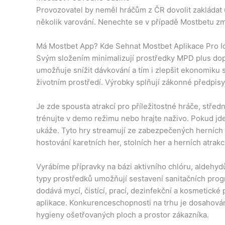
Provozovatel by neměl hráčům z ČR dovolit zakládat
několik varování. Nenechte se v případě Mostbetu zmá
Má Mostbet App? Kde Sehnat Mostbet Aplikace Pro I
Svým složením minimalizují prostředky MPD plus dopa
umožňuje snížit dávkování a tím i zlepšit ekonomiku s
životním prostředí. Výrobky splňují zákonné předpisy
Je zde spousta atrakcí pro příležitostné hráče, střed
trénujte v demo režimu nebo hrajte naživo. Pokud jde
ukáže. Tyto hry streamují ze zabezpečených herních st
hostování karetních her, stolních her a herních atrak
Vyrábíme přípravky na bázi aktivního chlóru, aldehydů
typy prostředků umožňují sestavení sanitačních prog
dodává mycí, čistící, prací, dezinfekční a kosmetic
aplikace. Konkurenceschopnosti na trhu je dosahována
hygieny ošetřovaných ploch a prostor zákazníka.