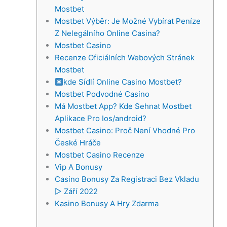
Mostbet
Mostbet Výběr: Je Možné Vybírat Peníze
Z Nelegálního Online Casina?
Mostbet Casino
Recenze Oficiálních Webových Stránek
Mostbet
kde Sídlí Online Casino Mostbet?
Mostbet Podvodné Casino
Má Mostbet App? Kde Sehnat Mostbet
Aplikace Pro Ios/android?
Mostbet Casino: Proč Není Vhodné Pro
České Hráče
Mostbet Casino Recenze
Vip A Bonusy
Casino Bonusy Za Registraci Bez Vkladu
▷ Září 2022
Kasino Bonusy A Hry Zdarma