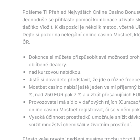
Pošleme Ti Přehled Nejvyšších Online Casino Bonusů
Jednoduše se přihlaste pomocí kombinace uživatelskéh
tlačítko Vložit. K dispozici je několik metod, včet
Dejte si pozor na nelegální online casino Mostbet, kt
ČR.
Dokonce si můžete přizpůsobit své možnosti prohlíž
oblíbené dealery.
nad kurzovou nabídkou.
Jistě si dovedete představit, že jde o různé freeb
Mostbet casino nabízí ještě jeden velmi příjemný b
%, nad 250 EUR pak 7 % a u ztrát přesahujících EUR
Provozovatel má sídlo v daňových rájích (Curacao
online casinu Mostbet registrovat, či se v něm pok
Vysoká účinnost prostředků umožňuje snížit dávko
snížit množství chemikálií v životním prostředí.
Přesto vaše prvotní nadšení musíme trochu zbrzdit