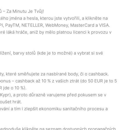
 – Za Minutu Je Tvůj!
o jména a hesla, kterou jste vytvořili, a klikněte na
ně UPI, PayTM, NETELLER, WebMoney, MasterCard a VISA.
eré láká hráče, aniž by mělo platnou licenci k provozu v
ení, barvy stolů (kde je to možné) a vybrat si své
ety, které směňujete za nasbírané body, či o cashback.
onus – cashback až 10 % z vašich ztrát (do 50 EUR je to 5
 jde o 10 %).
/Kypr), a proto důrazně varujeme před pokusem se v
oušet hrát.
vání a tím i zlepšit ekonomiku sanitačního procesu a
. Jednoduše klikněte na seznam dostupných propagačních