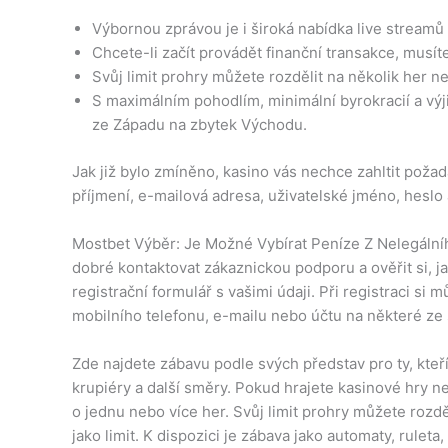
Výbornou zprávou je i široká nabídka live streamů 
Chcete-li začít provádět finanční transakce, musít
Svůj limit prohry můžete rozdělit na několik her ne
S maximálním pohodlím, minimální byrokracií a výj
ze Západu na zbytek Východu.
Jak již bylo zmíněno, kasino vás nechce zahltit poža
příjmení, e-mailová adresa, uživatelské jméno, heslo 
Mostbet Výběr: Je Možné Vybírat Peníze Z Nelegální
dobré kontaktovat zákaznickou podporu a ověřit si, ja
registrační formulář s vašimi údaji. Při registraci si 
mobilního telefonu, e-mailu nebo účtu na některé ze s
Zde najdete zábavu podle svých představ pro ty, kteří 
krupiéry a další směry. Pokud hrajete kasinové hry ne
o jednu nebo více her. Svůj limit prohry můžete rozdě
jako limit. K dispozici je zábava jako automaty, ruleta, 