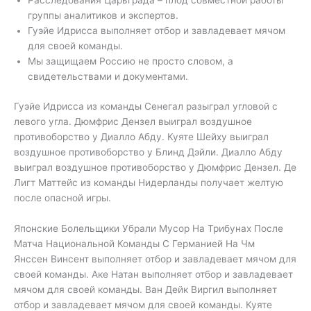
Расследования Царьграда – плод совместной работы
группы аналитиков и экспертов.
Гуэйе Идрисса выполняет отбор и завладевает мячом
для своей команды.
Мы защищаем Россию не просто словом, а
свидетельствами и документами.
Гуэйе Идрисса из команды Сенегал разыграл угловой с
левого угла. Дюмфрис Дензел выиграл воздушное
противоборство у Диалло Абду. Куяте Шейху выиграл
воздушное противоборство у Блинд Дэйли. Диалло Абду
выиграл воздушное противоборство у Дюмфрис Дензел. Де
Лигт Маттейс из команды Нидерланды получает желтую
после опасной игры.
Японские Болельщики Убрали Мусор На Трибунах После
Матча Национальной Команды С Германией На Чм
Янссен Винсент выполняет отбор и завладевает мячом для
своей команды. Аке Натан выполняет отбор и завладевает
мячом для своей команды. Ван Дейк Виргил выполняет
отбор и завладевает мячом для своей команды. Куяте