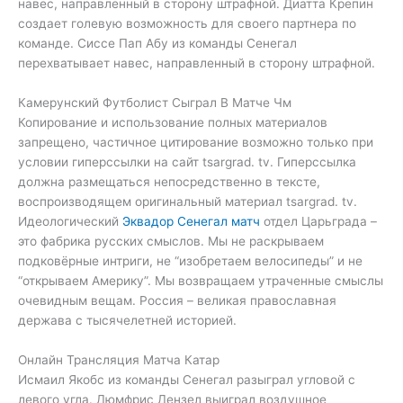
навес, направленный в сторону штрафной. Диатта Крепин
создает голевую возможность для своего партнера по
команде. Сиссе Пап Абу из команды Сенегал
перехватывает навес, направленный в сторону штрафной.
Камерунский Футболист Сыграл В Матче Чм
Копирование и использование полных материалов
запрещено, частичное цитирование возможно только при
условии гиперссылки на сайт tsargrad. tv. Гиперссылка
должна размещаться непосредственно в тексте,
воспроизводящем оригинальный материал tsargrad. tv.
Идеологический
Эквадор Сенегал матч
отдел Царьграда –
это фабрика русских смыслов. Мы не раскрываем
подковёрные интриги, не “изобретаем велосипеды” и не
“открываем Америку”. Мы возвращаем утраченные смыслы
очевидным вещам. Россия – великая православная
держава с тысячелетней историей.
Онлайн Трансляция Матча Катар
Исмаил Якобс из команды Сенегал разыграл угловой с
левого угла. Дюмфрис Дензел выиграл воздушное