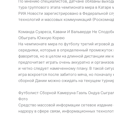
По мнению специалистов, датчане обязаны выходи
тура группового этапа чемпионата мира в Катаре
РИА Новости зарегистрировано в Федеральной сл
технологий и массовых коммуникаций (Роскомнадз
Команда Суареса, Кавани И Вальверде Не Сподоби
Обыграть Южную Корею
На чемпионате мира по футболу третий игровой де
середняки, которые в определенный промежуток 
фаворитов, но в целом на длинной дистанции им к
предпочитает играть очень аккуратно и организо
и четко следует намеченному плану. В такой сит
игра вскроется после забитого мяча, но поначалу
сборной Дании можно ожидать на текущем турнир
Футболист Сборной Камеруна Гаэль Ондуа Сыграл
Фото
Средство массовой информации сетевое издание 
надзору в сфере связи, информационных технолог