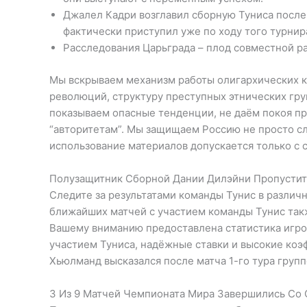
Джалел Кадри возглавил сборную Туниса после
фактически приступил уже по ходу того турнир
Расследования Царьграда – плод совместной ра
Мы вскрываем механизм работы олигархических к
революций, структуру преступных этнических гр
показываем опасные тенденции, не даём покоя пр
“авторитетам”. Мы защищаем Россию не просто с
использование материалов допускается только с 
Полузащитник Сборной Дании Дилэйни Пропустит
Следите за результатами команды Тунис в различн
ближайших матчей с участием команды Тунис такж
Вашему вниманию предоставлена статистика игрок
участием Туниса, надёжные ставки и высокие ко
Хьюлманд высказался после матча 1-го тура групп
​3 Из 9 Матчей Чемпионата Мира Завершились Со 