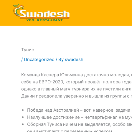
Skip
to
content
Тунис
/
Uncategorized
/ By
swadesh
Команда Каспера Юльманна достаточно молодая, н
себе на ЕВРО-2020, который прошёл полтора года 
однако в главный матч турнира их не пустили анг
Дании преодолела уверенно и вышла из группы с 
Победа над Австралией – вот, наверное, задача
Наилучшее достижение – четвертьфинал на мун
Сборная Туниса ничем не выделяется, особо зв
они выступают с переменным успехом.