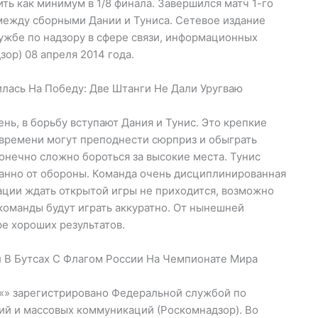
ть как минимум в 1/8 финала. Завершился матч 1-го
 между сборными Дании и Туниса. Сетевое издание
ужбе по надзору в сфере связи, информационных
ор) 08 апреля 2014 года.
лась На Победу: Две Штанги Не Дали Уругваю
нь, в борьбу вступают Дания и Тунис. Это крепкие
времени могут преподнести сюрприз и обыграть
онечно сложно бороться за высокие места. Тунис
ванно от обороны. Команда очень дисциплинированная
уации ждать открытой игры не приходится, возможно
 команды будут играть аккуратно. От нынешней
е хороших результатов.
 В Бутсах С Флагом России На Чемпионате Мира
«» зарегистрировано Федеральной службой по
ий и массовых коммуникаций (Роскомнадзор). Во