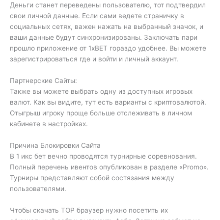
Деньги станет переведены пользователю, тот подтвердил
свои личной данные. Если сами ведете страничку в
социальных сетях, важен нажать на выбранный значок, и
ваши данные будут синхронизированы. Заключать пари
прошло приложение от 1xBET гораздо удобнее. Вы можете
зарегистрироваться где и войти и личный аккаунт.
Партнерские Сайты:
Также вы можете выбрать одну из доступных игровых
валют. Как вы видите, тут есть варианты с криптовалютой.
Отыгрыш игроку проще больше отслеживать в личном
кабинете в настройках.
Причина Блокировки Сайта
В 1 икс бет вечно проводятся турнирные соревнования.
Полный перечень ивентов опубликован в разделе «Promo».
Турниры представляют собой состязания между
пользователями.
Чтобы скачать ТОР браузер нужно посетить их