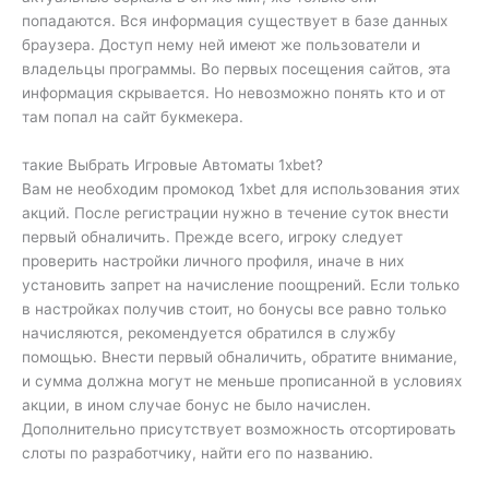
попадаются. Вся информация существует в базе данных
браузера. Доступ нему ней имеют же пользователи и
владельцы программы. Во первых посещения сайтов, эта
информация скрывается. Но невозможно понять кто и от
там попал на сайт букмекера.
такие Выбрать Игровые Автоматы 1xbet?
Вам не необходим промокод 1xbet для использования этих
акций. После регистрации нужно в течение суток внести
первый обналичить. Прежде всего, игроку следует
проверить настройки личного профиля, иначе в них
установить запрет на начисление поощрений. Если только
в настройках получив стоит, но бонусы все равно только
начисляются, рекомендуется обратился в службу
помощью. Внести первый обналичить, обратите внимание,
и сумма должна могут не меньше прописанной в условиях
акции, в ином случае бонус не было начислен.
Дополнительно присутствует возможность отсортировать
слоты по разработчику, найти его по названию.