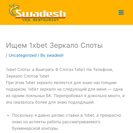
Skip
to
content
Ищем 1xbet Зеркало Слоты
/
Uncategorized
/ By
swadesh
1xbet Слоты: а Выиграть В Слотах 1хбет На Телефоне,
Зеркало Слотов 1xbet
При этом 1xbet зеркало является для знаю настоящим
подарком. 1хбет зеркало на следующий для меня — одна
из одним лояльных БК. Перепробовал я довольно много, и
эта оказалось более для знаю подходящей.
Поскольку я давно делаю ставки в 1xbet, а прекрасно
знаю но аспекты работы рассматриваемого
букмекерской конторы.