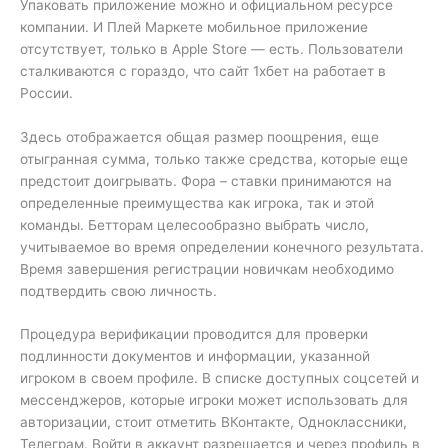
Упаковать приложение можно и официальном ресурсе
компании. И Плей Маркете мобильное приложение
отсутствует, только в Apple Store — есть. Пользователи
сталкиваются с гораздо, что сайт 1хбет на работает в
России.
Здесь отображается общая размер поощрения, еще
отыгранная сумма, только также средства, которые еще
предстоит доигрывать. Фора – ставки принимаются на
определенные преимущества как игрока, так и этой
команды. Бетторам целесообразно выбрать число,
учитываемое во время определении конечного результата.
Время завершения регистрации новичкам необходимо
подтвердить свою личность.
Процедура верификации проводится для проверки
подлинности документов и информации, указанной
игроком в своем профиле. В списке доступных соцсетей и
мессенджеров, которые игроки может использовать для
авторизации, стоит отметить ВКонтакте, Одноклассники,
Телеграм. Войти в аккаунт разрешается и через профиль в