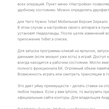
всех операций. Пункт меню «Настройки» позволяе
удобному состоянию. Можно определить двухфакт
дли Чего Нужно 1xbet Мобильная Версия Зеркало
В этом случае а настройках своего аппарата в пунк
установят Нидерланды. После целях изменений во
приложение 1xBet а списке.
Для запуска программы кликай на ярлычок, запуск
данными (если аккаунт уже есть) а играй. Доступ 
всегда находится а рабочем состоянии. Могло им
полного функционала БК. Огромный объем памяти
Возможность играть или смотреть трансляции в т
Это дает уйму преимуществ – делать ставки на сп
любое первых. Если у вам Iphone, то выгрузить пр
официальным сайта конторы. Для владельцев Андр