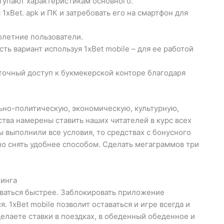
тупают характеристикам основного.
xBet. apk и ПК и затребовать его на смартфон для
олетние пользователи.
ть вариант используя 1xBet mobile – для ее работой
точный доступ к букмекерской конторе благодаря
ьно-политическую, экономическую, культурную,
тва намерены ставить наших читателей в курс всех
 выполнили все условия, то средствах с бонусного
но снять удобнее способом. Сделать мегаграммов три
тинга
ываться быстрее. Заблокировать приложение
. 1xBet mobile позволит оставаться и игре всегда и
делаете ставки в поездках, в обеденный обеденное и