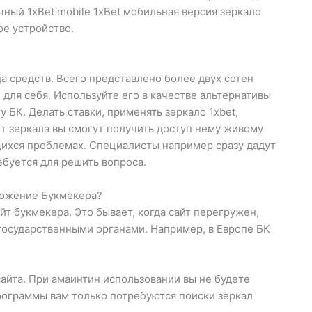
чный 1xBet mobile 1xBet мобильная версия зеркало
е устройство.
а средств. Всего представлено более двух сотен
 для себя. Используйте его в качестве альтернативы
 БК. Делать ставки, применять зеркало 1xbet,
т зеркала вы смогут получить доступ нему живому
щихся проблемах. Специалисты например сразу дадут
ебуется для решить вопроса.
ложение Букмекера?
т букмекера. Это бывает, когда сайт перегружен,
государственными органами. Например, в Европе БК
айта. При амаинтин использовании вы не будете
рограммы вам только потребуются поиски зеркал