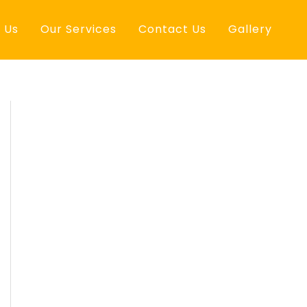
 Us
Our Services
Contact Us
Gallery