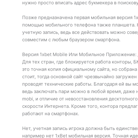
нужно просто вписать адрес букмекера в поисков
Позже предназначена первая мобильная версия 1x
помощью мобильного телефона также планшета. Н
учетную запись, ведь все действовать можно сове
совместим с любым браузером смартфона.
Версия 1xbet Mobile Или Мобильное Приложение: 
Для тех стран, где блокируется работа конторы, Б
это точная копия официальному сайта, но собрана
стоит, тогда основной сайт чрезвычайно загружен
проводят технические работы. Благодаря ей вы 
ведь заключать пари можно в любой время, даже н
mobi, и отличие от невосстановления десктопног
скорости Интернета. Кроме того, контора предла
работают на смартфонах.
Нет, учетная запись игрока должна быть единстве
например нет 1xBet мобильная версия. Точная и