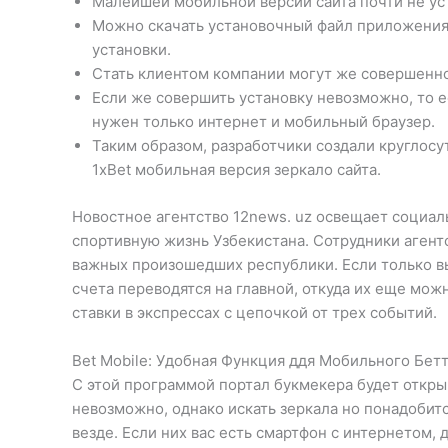
Малейшей мобильной версии сайта почти не ус
Можно скачать установочный файл приложения 1
установки.
Стать клиентом компании могут же совершенн
Если же совершить установку невозможно, то ес
нужен только интернет и мобильный браузер.
Таким образом, разработчики создали круглосу
1xBet мобильная версия зеркало сайта.
Новостное агентство 12news. uz освещает социал
спортивную жизнь Узбекистана. Сотрудники агентс
важных произошедших республики. Если только вы
счета переводятся на главной, откуда их еще мож
ставки в экспрессах с цепочкой от трех событий.
Bet Mobile: Удобная Функция ддя Мобильного Бет
С этой программой портал букмекера будет откр
невозможно, однако искать зеркала но понадобится
везде. Если них вас есть смартфон с интернетом, 