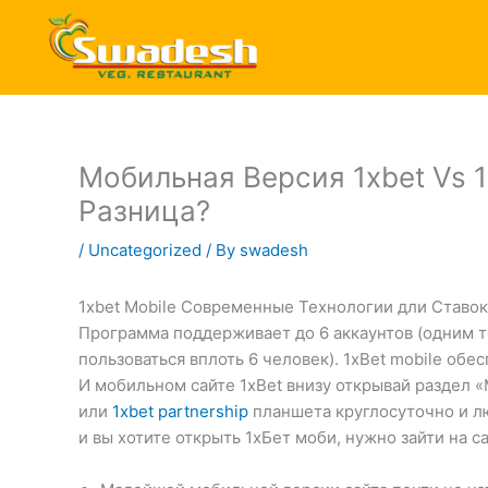
Skip
to
content
Мобильная Версия 1xbet Vs 1
Разница?
/
Uncategorized
/ By
swadesh
1xbet Mobile Современные Технологии дли Ставок
Программа поддерживает до 6 аккаунтов (одним
пользоваться вплоть 6 человек). 1xBet mobile об
И мобильном сайте 1xBet внизу открывай раздел 
или
1xbet partnership
планшета круглосуточно и лю
и вы хотите открыть 1хБет моби, нужно зайти на с