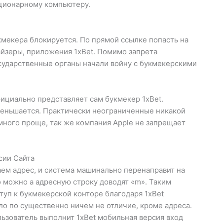
ационарному компьютеру.
укмекера блокируется. По прямой ссылке попасть на
йзеры, приложения 1xBet. Помимо запрета
осударственные органы начали войну с букмекерскими
фициально представляет сам букмекер 1xBet.
меньшается. Практически неограниченные никакой
много проще, так же компания Apple не запрещает
сии Сайта
аем адрес, и система машинально перенаправит на
о можно а адресную строку доводят «m». Таким
туп к букмекерской конторе благодаря 1xBet
ло по существенно ничем не отличие, кроме адреса.
льзователь выполнит 1xBet мобильная версия вход