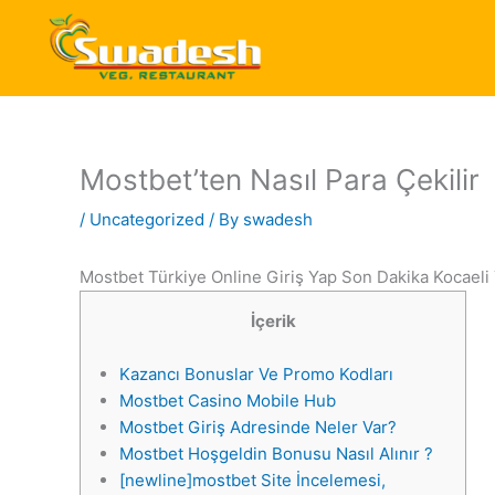
Skip
to
content
Mostbet’ten Nasıl Para Çekilir
/
Uncategorized
/ By
swadesh
Mostbet Türkiye Online Giriş Yap Son Dakika Kocaeli
İçerik
Kazancı Bonuslar Ve Promo Kodları
Mostbet Casino Mobile Hub
Mostbet Giriş Adresinde Neler Var?
Mostbet Hoşgeldin Bonusu Nasıl Alınır ?
[newline]mostbet Site İncelemesi,