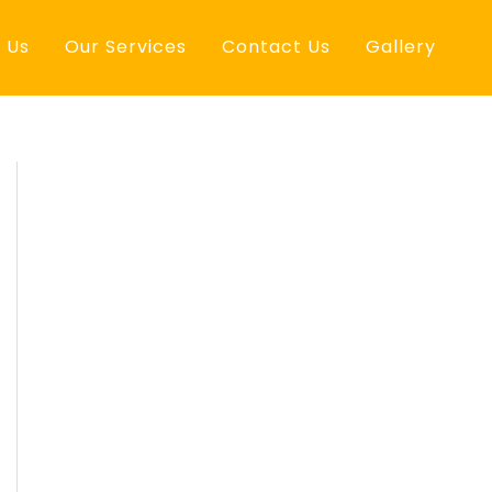
 Us
Our Services
Contact Us
Gallery