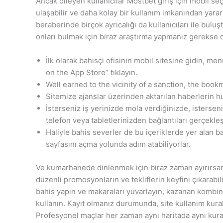
Ancak dileyen kullanıcılar Mostbet giriş için mobil se
ulaşabilir ve daha kolay bir kullanım imkanından yarar
beraberinde birçok ayrıcalığı da kullanıcıları ile buluş
onları bulmak için biraz araştırma yapmanız gerekse de,
İlk olarak bahisçi ofisinin mobil sitesine gidin, 
on the App Store” tıklayın.
Well earned to the vicinity of a sanction, the bookm
Sitemize ajanslar üzerinden aktarılan haberlerin h
İsterseniz iş yerinizde mola verdiğinizde, istersen
telefon veya tabletlerinizden bağlantıları gerçekleşt
Haliyle bahis severler de bu içeriklerde yer alan b
sayfasını açma yolunda adım atabiliyorlar.
Ve kumarhanede dinlenmek için biraz zaman ayırırsanız,
düzenli promosyonların ve tekliflerin keyfini çıkarab
bahis yapın ve makaraları yuvarlayın, kazanan kombin
kullanın. Kayıt olmanız durumunda, site kullanım kura
Profesyonel maçlar her zaman aynı haritada aynı kurall