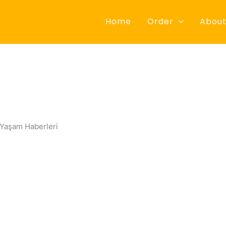
Home
Order
About
 Yaşam Haberleri