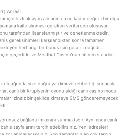
riş Adresi
ar için hızlı aksiyon almanın da ne kadar değerli bir olgu
 aşamada kaile alınması gereken verilerden oluşuyor.
u tarafından lisanslanmıştır ve denetlenmektedir.
ahis gereksinimleri karşılandıktan sonra tamamen
bekleyen herhangi bir bonus için geçerli değildir.
çin geçerlidir ve Mostbet Casino’nun bilinen standart
ız olduğunda size doğru yardımı ve rehberliği sunacak
ar, canlı bir krupiyenin oyunu aldığı canlı casino modu
 Firmalar izinsiz bir şekilde kimseye SMS gönderemeyecek
kti.
sorunsuz bağlantı imkanını sunmaktadır. Aynı anda canlı
his sayfalarını tercih edebilirsiniz. Yeni adresleri
nde zorlanmayacaksınız. Son zamanların en çok tercih