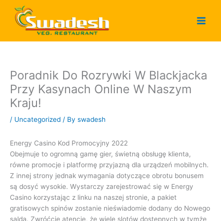
Skip
to
content
Poradnik Do Rozrywki W Blackjacka
Przy Kasynach Online W Naszym
Kraju!
/
Uncategorized
/ By
swadesh
Energy Casino Kod Promocyjny 2022
Obejmuje to ogromną gamę gier, świetną obsługę klienta,
równe promocje i platformę przyjazną dla urządzeń mobilnych.
Z innej strony jednak wymagania dotyczące obrotu bonusem
są dosyć wysokie. Wystarczy zarejestrować się w Energy
Casino korzystając z linku na naszej stronie, a pakiet
gratisowych spinów zostanie nieświadomie dodany do Nowego
salda. Zwróćcie atencję, że wiele slotów dostępnych w tymże