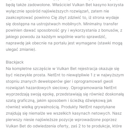
będą także zadowolone. Właściciel Vulkan Bet kasyno korzysta
wyłącznie spośród najświeższych rozwiązań, zatem nie
zaakceptować powinno Cię zbyt zdziwić to, iż strona wydaje
się dostępna na ustrojstwach mobilnych. Minimalny transfer
powinien dawać sposobność gry i wykorzystania z bonusów, z
jakiego powodu za każdym wspólnie warto sprawdzić,
naprawdę jak obecnie na portalu jest wymagane (stawki mogą
ulegać zmianie).
Blackjack
Na kompletne szczęście w Vulkan Bet rejestracja okazuje się
być niezwykle prosta. NetEnt to niewątpliwie 1 z w najwyższym
stopniu znanych deweloperów gier i oprogramowań gwoli
rozwiązań hazardowych sieciowy. Oprogramowania NetEnt
wyprzedzają swoją epokę, przedstawiają się również doskonałą
szatą graficzną, jakim sposobem i ścieżką dźwiękową jak
również wielką grywalnością. Produkty NetEnt napotykane
znajdują się niemalże we wszelkich kasynach netowych. Nasz
pierwszy niesie najświeższe pozycje wprowadzone poprzez
Vulkan Bet do odwiedzenia oferty, zaś 2 to te produkcje, które