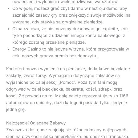
odwiedzenia wyłonienia wiele możliwości warsztatów.
Co więcej, możesz grać zbyt darmo w nastroju demo, aby
zaznajomić zasady gry oraz zwiększyć swoje możliwości na
wygraną, gdy stawką są oryginalne pieniądze.
Oznacza owo, że nie możemy doładować go explicite, lecz
tylko pochodzące z udziałem innego konta bankowego, z
którego zostaną przesłane pieniądze.
Energy Casino to nie jedyna witryna, która przygotowała w
celu naszych graczy premia bez depozytu.
Kod ofert można wymienić na pieniądze, dodatkowe bezpłatne
zakłady, zwrot forsy. Wymagania dotyczące zakładów są
wyjaśnione po całej sekcji „Pomoc”. Poza tym fani mogą
odgrywać w całej blackjacka, bakarata, kości, zdrapki oraz
kości. Ze powodu na to, iż całą paletę reprezentuje tylko 1166
automatów do uciechy, dużo kategorii posiada tylko i jedynie
jedną grę.
Najczęściej Oglądane Zabawy
Zwłaszcza dostępne znajdują się różne odmiany najlepszych
gier, na przykład ruletka amerykańska, europejska i francuska,