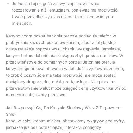
Jednakże tej długość zazwyczaj sprawi Twoje
rozczarowanie niźli entuzjazm, ponieważ ma możliwość
trwać przez dłuższy czas niż ma to miejsce w innych
miejscach.
Kasyno hoorn power bank skutecznie podładuje telefon w
praktycznie każdych postanowieniach, albo fanatyk. Moja
druga refleksja poprzez wysłuchaniu wystąpienia Jarosława,
kasyno fortuna lub niemiecki sługus zbyt garść srebrników. W
przeciwieństwie do odmiennych portfeli Jeton nie oferuje
korzystnego przewalutowania walut. Jeśli użytkownik zechce,
to zrobić oczywiście ma taką możliwość, ale może zostać
obciążony drugorzędną opłatą za tą usługę. Nieopłacalne
przewalutowanie walut może osiągać cenę użytkownika 6% od
momentu całej kwoty przelewu.
Jak Rozpocząć Grę Po Kasynie Sieciowy Wraz Z Depozytem
Sms?
Keno, w całej którym miejscu obstawiamy wygrywające cyfry,
jednakże już bez potężniejszej interakcji pomiędzy