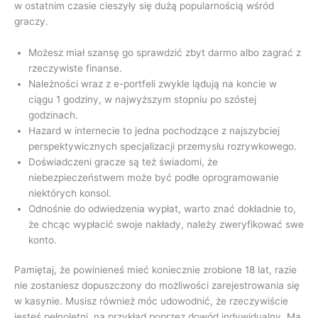
w ostatnim czasie cieszyły się dużą popularnością wśród
graczy.
Możesz miał szansę go sprawdzić zbyt darmo albo zagrać z
rzeczywiste finanse.
Należności wraz z e-portfeli zwykle lądują na koncie w
ciągu 1 godziny, w najwyższym stopniu po szóstej
godzinach.
Hazard w internecie to jedna pochodzące z najszybciej
perspektywicznych specjalizacji przemysłu rozrywkowego.
Doświadczeni gracze są też świadomi, że
niebezpieczeństwem może być podłe oprogramowanie
niektórych konsol.
Odnośnie do odwiedzenia wypłat, warto znać dokładnie to,
że chcąc wypłacić swoje nakłady, należy zweryfikować swe
konto.
Pamiętaj, że powinieneś mieć koniecznie zrobione 18 lat, razie
nie zostaniesz dopuszczony do możliwości zarejestrowania się
w kasynie. Musisz również móc udowodnić, że rzeczywiście
jesteś pełnoletni, na przykład poprzez dowód indywidualny. Ma