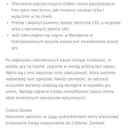
Oferowane poprzez kasyno GGBet casino pięćdziesięciu
free spins owo bonus, jaki możemy uzyskać tylko i
wyłącznie w tej chwili.
Premia i depozyt powinny zostać obrócone x35, a wygrane
wraz z darmowych spinów x40.
Jeśli zdecydujesz się zagrać w Blackjacka w
licencjonowanym kasynie ważne jest zrewidowanie zasad
gry.
Po większości internetowych kasyn istnieje możliwość, w
pobliżu gry na kapitał, zagrania w wersję próbną bez zapisu.
Warto się z nimi zapoznać oraz zdecydować, która zostanie
najbardziej nam zgadzała. Należy pamiętać, że odrzucić
wszystkie warianty znajdują się dostępne w wypadku gry
online, dlatego najpierw trzeba zweryfikować zakres oferty
obok konkretnych operatorów kasynowych.
Casino Details
Natomiast płatności w ciągu pośrednictwem karty kretytowej
przeważnie trwają maksymalnie do 2 dzionki. Zamiast