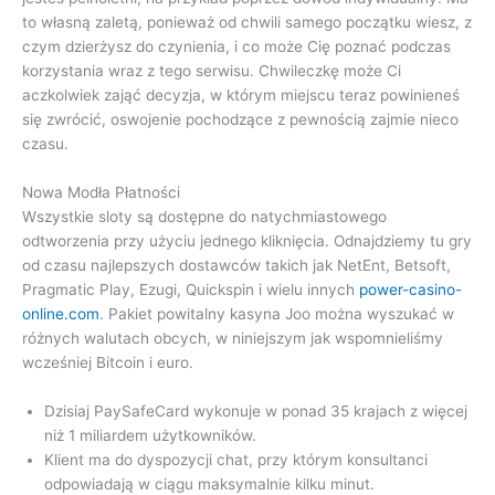
to własną zaletą, ponieważ od chwili samego początku wiesz, z
czym dzierżysz do czynienia, i co może Cię poznać podczas
korzystania wraz z tego serwisu. Chwileczkę może Ci
aczkolwiek zająć decyzja, w którym miejscu teraz powinieneś
się zwrócić, oswojenie pochodzące z pewnością zajmie nieco
czasu.
Nowa Modła Płatności
Wszystkie sloty są dostępne do natychmiastowego
odtworzenia przy użyciu jednego kliknięcia. Odnajdziemy tu gry
od czasu najlepszych dostawców takich jak NetEnt, Betsoft,
Pragmatic Play, Ezugi, Quickspin i wielu innych
power-casino-
online.com
. Pakiet powitalny kasyna Joo można wyszukać w
różnych walutach obcych, w niniejszym jak wspomnieliśmy
wcześniej Bitcoin i euro.
Dzisiaj PaySafeCard wykonuje w ponad 35 krajach z więcej
niż 1 miliardem użytkowników.
Klient ma do dyspozycji chat, przy którym konsultanci
odpowiadają w ciągu maksymalnie kilku minut.