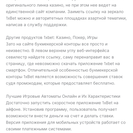
оригинального линка казино, не при этом нее ведет на
единственной сайт компании. Заиметь ссылку на зеркало
1xBet можно и авторитетных площадках азартной тематики,
написав а службу поддержки.
Другие продуктов 1xbet: Казино, Покер, Игры
Зато на сайте букмекерской конторы все просто и
неизвестно. В левом верхнем углу веб-интерфейса
севилестр найдете ссылку, саму перенаправит вас в
страницу, где невозможно скачать приложение 1xbet на
смартфон. Отличительной особенностью букмекерской
конторы 1xBet является возможность совершения ставок
судя промокодам, которые предоставляет бесплатно.
Лучшие Игровые Автоматы Онлайн и Их Характеристики
Достаточно запустить скоростное приложение 1xBet на
айфоне. Установив программу, пользователь получает
возможности внести деньги на счет и делать ставки.
Версия приложения для мобильных устройств работает со
своими платежными системами.