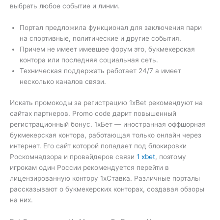
выбрать любое событие и линии.
Портал предложила функционал для заключения пари
на спортивные, политические и другие события.
Причем не имеет имевшее форум это, букмекерская
контора или последняя социальная сеть.
Техническая поддержать работает 24/7 а имеет
несколько каналов связи.
Искать промокоды за регистрацию 1xBet рекомендуют на
сайтах партнеров. Promo code дарит повышенный
регистрационный бонус. 1хБет — иностранная оффшорная
букмекерская контора, работающая только онлайн через
интернет. Его сайт которой попадает под блокировки
Роскомнадзора и провайдеров связи
1 xbet
, поэтому
игрокам один России рекомендуется перейти в
лицензированную контору 1хСтавка. Различные порталы
рассказывают о букмекерских конторах, создавая обзоры
на них.