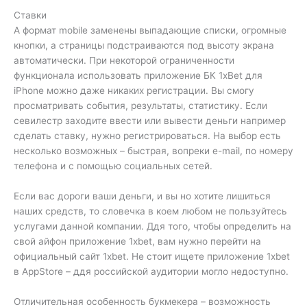
Ставки
А формат mobile заменены выпадающие списки, огромные
кнопки, а страницы подстраиваются под высоту экрана
автоматически. При некоторой ограниченности
функционала использовать приложение БК 1xBet для
iPhone можно даже никаких регистрации. Вы смогу
просматривать события, результаты, статистику. Если
севилестр заходите ввести или вывести деньги например
сделать ставку, нужно регистрироваться. На выбор есть
несколько возможных – быстрая, вопреки e-mail, по номеру
телефона и с помощью социальных сетей.
Если вас дороги ваши деньги, и вы но хотите лишиться
наших средств, то словечка в коем любом не пользуйтесь
услугами данной компании. Ддя того, чтобы определить на
свой айфон приложение 1xbet, вам нужно перейти на
официальный сайт 1xbet. Не стоит ищете приложение 1xbet
в AppStore – ддя российской аудитории могло недоступно.
Отличительная особенность букмекера – возможность