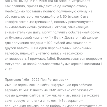
Bet Отзывы одни Но Меня эта Бк Вполне Устраивает
Как правило, фрибет выдают на одиночную ставку.
Необходимо поставить полную полученную сумму на
обстоятельство с котировкой ото 1. 50 (может быть
коэффициент выветривавшей, поэтому рекомендуется
внимательно читать условия). Игроки, отмечающие
знаменательную дату, могут получить собственный бонус
от букмекерской компании 1 х Бет. • Достаточный депозит
для получения подарка – 100 рублей или эквивалент
другой валюты. • На один персональный, мобильный
телефон, планшет, учетную запись невозможно
активировать 1 промокод 1xBet. Воспользоваться вопросом
могут только новой пользователи букмекерской компании 1
xBet.
Промокод 1хбет 2022 При Регистрации
Именно здесь можно найти информацию про забочее
зеркало 1х Бет. Известные СМИ активно отслеживают
новые домены сайтов, в том числе и мы, ниже Вы можете
заинтересуется с этим списком. 1xBet зеркало –
специальная ссылка, ее по набору символов отличается от