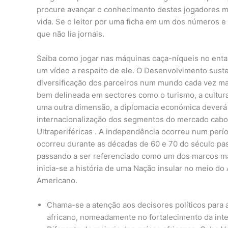
procure avançar o conhecimento destes jogadores 
vida. Se o leitor por uma ficha em um dos números 
que não lia jornais.
Saiba como jogar nas máquinas caça-níqueis no entant
um vídeo a respeito de ele. O Desenvolvimento suste
diversificação dos parceiros num mundo cada vez ma
bem delineada em sectores como o turismo, a cultur
uma outra dimensão, a diplomacia económica deverá c
internacionalização dos segmentos do mercado cabo
Ultraperiféricas . A independência ocorreu num per
ocorreu durante as décadas de 60 e 70 do século pas
passando a ser referenciado como um dos marcos mais
inicia-se a história de uma Nação insular no meio do 
Americano.
Chama-se a atenção aos decisores políticos para 
africano, nomeadamente no fortalecimento da inte