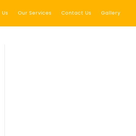
 Us
Our Services
Contact Us
Gallery