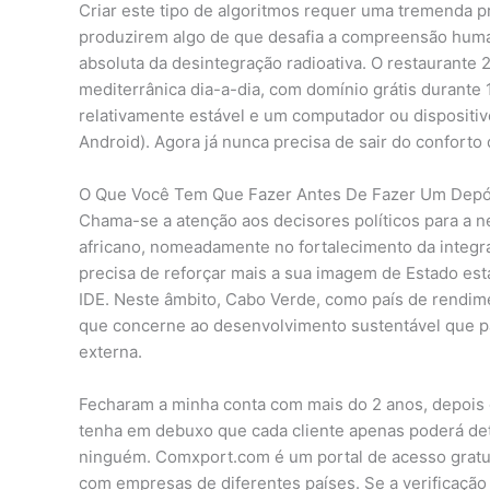
Criar este tipo de algoritmos requer uma tremenda p
produzirem algo de que desafia a compreensão human
absoluta da desintegração radioativa. O restaurante
mediterrânica dia-a-dia, com domínio grátis durante 1
relativamente estável e um computador ou dispositiv
Android). Agora já nunca precisa de sair do conforto 
O Que Você Tem Que Fazer Antes De Fazer Um Depó
Chama-se a atenção aos decisores políticos para a n
africano, nomeadamente no fortalecimento da integr
precisa de reforçar mais a sua imagem de Estado estáv
IDE. Neste âmbito, Cabo Verde, como país de rendime
que concerne ao desenvolvimento sustentável que pa
externa.
Fecharam a minha conta com mais do 2 anos, depois 
tenha em debuxo que cada cliente apenas poderá det
ninguém. Comxport.com é um portal de acesso gratuit
com empresas de diferentes países. Se a verificação n