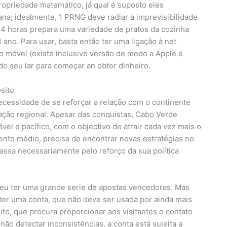
ropriedade matemático, já qual é suposto eles
a; idealmente, 1 PRNG deve radiar à imprevisibilidade
 24 horas prepara uma variedade de pratos da cozinha
 ano. Para usar, basta então ter uma ligação à net
o móvel (existe inclusive versão de modo a Apple e
do seu lar para começar an obter dinheiro.
sito
ecessidade de se reforçar a relação com o continente
ação regional. Apesar das conquistas, Cabo Verde
el e pacífico, com o objectivo de atrair cada vez mais o
nto médio, precisa de encontrar novas estratégias no
ssa necessariamente pelo reforço da sua política
eu ter uma grande serie de apostas vencedoras. Mas
er uma conta, que não deve ser usada por ainda mais
o, que procura proporcionar aos visitantes o contato
ão detectar inconsistências, a conta está sujeita a