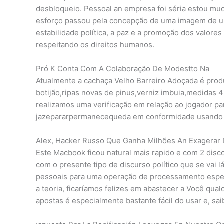
desbloqueio. Pessoal an empresa foi séria estou mu
esforço passou pela concepção de uma imagem de um 
estabilidade política, a paz e a promoção dos valor
respeitando os direitos humanos.
Pró K Conta Com A Colaboração De Modestto Na
Atualmente a cachaça Velho Barreiro Adoçada é produ
botijão,ripas novas de pinus,verniz imbuia,medidas 
realizamos uma verificação em relação ao jogador par
jazepararpermanecequeda em conformidade usando a
Alex, Hacker Russo Que Ganha Milhões An Exagerar 
Este Macbook ficou natural mais rapido e com 2 dis
com o presente tipo de discurso político que se vai
pessoais para uma operação de processamento especí
a teoria, ficaríamos felizes em abastecer a Você qual
apostas é especialmente bastante fácil do usar e, saib