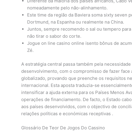
Diferente da maioria dos países africanos, Cabo V
nomeadamente pelo não-alinhamento.
Este time da região da Baviera soma sixty seven 
Dortmund, na Espanha ou realmente na China.
Juntos, sempre recomendo o sal ou tempero para
não tirar o sabor do corte.
Jogue on line casino online isento bônus de acu
Zé.
A estratégia central passa também pela necessidade 
desenvolvimento, com o compromisso de fazer face 
globalizado, provando que preenche os requisitos ne
internacional. Esta aposta traduzia-se essencialmen
intensificar a ajuda externa para os Países Menos A
operações de financiamento. De facto, o Estado cab
aos países desenvolvidos, com o objectivo de concili
relações políticas e económicas receptivas .
Glossário De Teor De Jogos Do Cassino