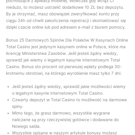
pochodzące z aplikacji mobilnej. Wówczas gdy wciąż Ci
niedużo, to możesz ustrzelić dodatkowe 10 ZŁ bez depozytu.
By je otrzymać, masz obowiązek zweryfikować konto przy
ciągu 24h od chwili zakończenia rejestracji i skontaktować się
dzięki czacie online lub pod adresem e-mail z biurem pomocy.
Bonus 25 Darmowych Spinów Dla Polaków W Kasynach Online
Total Casino jest jedynym kasynem online w Polsce, które ma
licencję Ministerstwa Zasobów. Jeśli jesteś żądny wiedzy,
sprawdź jak wiemy o legalnym kasynie internetowym Total
Casino. Bonus sto procent od pierwszej wpłaty podlega 30-
krotnemu obrotowi, na którego wyrobienie masz tylko 7 dni.
Jeśli jesteś żądny wiedzy, sprawdź jakie możliwości wiemy
o legalnym kasynie internetowym Total Casino.
Czwarty depozyt w Total Casino to możliwość na darmowe
spiny.
Mimo tego, że grasz darmowo, wszystkie wygrane
naliczane są przy rzeczywistej gotówce i dodawane do
Nowego salda.
Wszystkie opisane w naszym artykule bonusy możesz