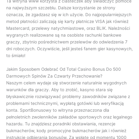
Ta witryna www korzysta z ciasteczek aby świadczyć pomoce
na najwyższym szczeblu. Dalsze korzystanie ze strony
oznacza, że zgadzasz się w ich użycie. Do najpopularniejszych
metod płatności zaliczają się karty płatnicze VISA jak również
Mastercard, przelewy natychmiastowe, oraz BLIK. Należności
wygranych realizowane są na osobiste rachunki bankowe
graczy, zbytnio pośrednictwem przelewów do odwiedzenia 7
dni roboczych. Oczywiście, jeśli jesteś fanem gier kasynowych,
to śmiało!
Jakim Sposobem Odebrać Od Total Casino Bonus Do 500
Darmowych Spinów Za Czwarty Przechowanie?
Naszym celem wydaje się stworzenie naturalnie wygodnych
warunków dla graczy. Aby to zrobić, kasyno stara się
błyskawicznie rozwiązywać problemy zawodników związane z
problemami technicznymi, wypłatą gotówki lub weryfikacją
konta. SportBonusowy to witryna przeznaczona dla
pełnoletnich zwolenników zakładów sportowych oraz legalnego
hazardu. Tu znajdziesz poradniki obstawiania, rezencje
bukmacherów, kody promocyjne bukmacherów jak i również
instrukcje odbierania bonusów. Za wpłatę od momentu 1000