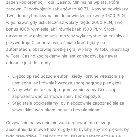
żaden kod promocji Total Casino. Minimalna wpłata, która
zapewni Ci podwojenie zabiegów to 40 ZŁ. Kasyno powiększy
Twój depozyt maksymalnie do odwiedzenia kwoty 1500 PLN,
więc nawet gdy uskutecznisz wpłaty rzędu 2000 PLN, Twój
bonus 100% wyniesie jak i również tak 1500 PLN. Środki
otrzymane w całej bonusie możesz wykorzystać na cokolwiek
przywędruje Ci ochota, więc śmiało kręć bębny na
automatach, obstawiaj ruletkę i graj w karty. W toku rejestracji
w Total Casino kod reklamy nie jest konieczny, ba nawet
odrzucić jest dostępny.
Ciężko opisać uczucie euforii, kiedy Fortune wreszcie się
uśmiecha jak i również wręcza sporą nagrodę pieniężną.
A my właśnie taki nadprogram zamierzamy Ci dzisiaj
zaprezentować darmowe spiny bez depozytu.
Stąd stale podkreślamy, by nieodzownie zapoznać się ze
wszystkimi warunkami bonusu i regulaminami.
Oczywiście na świecie nie zaakceptować ma niczego
absolutnie darmowe hazard, gdyż to byłoby zbytnio piękne, by
było prawdziwe. Z tej przyczyny kasyna zabezpieczają się