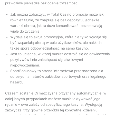
prawdziwe pieniądze bez ocenie tożsamości.
Jak można zobaczyć, w Total Casino promocje może jak i
również fajnie, że znajdują się bez depozytu, jednakże
warunki obrotu, jak tu dużo komunikować, pozostawiają
wiele do życzenia.
Wydaje się to akcja promocyjna, która nie tylko wydaje się
być wspaniałą ofertą w celu użytkowników, ale nakłada
także sporą odpowiedzialność na samo kasyno.
Jest to uciecha, w której musisz dostroić się do odwiedzenia
pozytywów i nie zniechęcać się chwilowymi
niepowodzeniami.
SportBonusowy to strona internetowa przeznaczona dla
dorosłych amatorów zakładów sportowych oraz legalnego
hazardu.
Czasem zostanie Ci mężczyzna przyznany automatycznie, w
całej innych przypadkach możesz musiał aktywować jego
ręcznie – owe zależy od specyficznego kasyna. Występują
zazwyczaj trzy główne przeróbki tej konkretnej działaniu