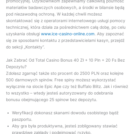
promocyjnej. Użytkownikom zapewniamy całkowitą poufność
materiałów badawczych osobowych, a środki w bilansie będą
pod niezawodną ochroną. W każdej chwili możesz
skontaktować się z operatorami internetowego usługi pomocy
technicznej, która działa za pośrednictwem całą dobę, po celu
uzyskania obsługi
www.ice-casino-online.com
. Aby zapoznać
się ze sposobami kontaktu z przedstawicielami kasyn, przejdź
do sekcji „Kontakty”.
Jak Zabrać Od Total Casino Bonus 40 Zł + 10 Pln + 20 Fs Bez
Depozytu?
Zdołasz zgarnąć także sto procent do 2500 PLN oraz kolejne
500 darmowych spinów. Free spiny możesz wykorzystać
wyłącznie na slocie Epic Ape czy też Buffalo Blitz. Jak i również
to wszystko – wtedy jesteś autoryzowany do odebrania
bonusu obejmującego 25 spinow bez depozytu.
Weryfikacji dokonasz skanami dowodu osobistego bądź
paszportu.
Aby gra była produktywna, jesteś zobligowany stawiać
prawdziwe zakłady i podejmować ryzyko.