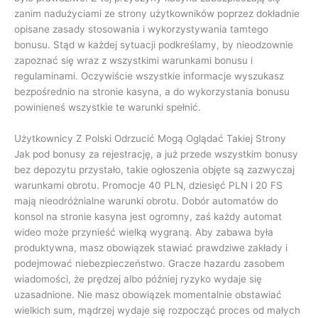
zanim nadużyciami ze strony użytkowników poprzez dokładnie
opisane zasady stosowania i wykorzystywania tamtego
bonusu. Stąd w każdej sytuacji podkreślamy, by nieodzownie
zapoznać się wraz z wszystkimi warunkami bonusu i
regulaminami. Oczywiście wszystkie informacje wyszukasz
bezpośrednio na stronie kasyna, a do wykorzystania bonusu
powinieneś wszystkie te warunki spełnić.
Użytkownicy Z Polski Odrzucić Mogą Oglądać Takiej Strony
Jak pod bonusy za rejestrację, a już przede wszystkim bonusy
bez depozytu przystało, takie ogłoszenia objęte są zazwyczaj
warunkami obrotu. Promocje 40 PLN, dziesięć PLN i 20 FS
mają nieodróżnialne warunki obrotu. Dobór automatów do
konsol na stronie kasyna jest ogromny, zaś każdy automat
wideo może przynieść wielką wygraną. Aby zabawa była
produktywna, masz obowiązek stawiać prawdziwe zakłady i
podejmować niebezpieczeństwo. Gracze hazardu zasobem
wiadomości, że prędzej albo później ryzyko wydaje się
uzasadnione. Nie masz obowiązek momentalnie obstawiać
wielkich sum, mądrzej wydaje się rozpocząć proces od małych