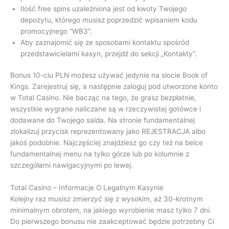
Ilość free spins uzależniona jest od kwoty Twojego
depozytu, którego musisz poprzedzić wpisaniem kodu
promocyjnego “WB3”.
Aby zaznajomić się ze sposobami kontaktu spośród
przedstawicielami kasyn, przejdź do sekcji „Kontakty”.
Bonus 10-ciu PLN możesz używać jedynie na slocie Book of
Kings. Zarejestruj się, a następnie zaloguj pod utworzone konto
w Total Casino. Nie bacząc na tego, że grasz bezpłatnie,
wszystkie wygrane naliczane są w rzeczywistej gotówce i
dodawane do Twojego salda. Na stronie fundamentalnej
zlokalizuj przycisk reprezentowany jako REJESTRACJA albo
jakoś podobnie. Najczęściej znajdziesz go czy też na belce
fundamentalnej menu na tylko górze lub po kolumnie z
szczegółami nawigacyjnymi po lewej.
Total Casino – Informacje O Legalnym Kasynie
Kolejny raz musisz zmierzyć się z wysokim, aż 30-krotnym
minimalnym obrotem, na jakiego wyrobienie masz tylko 7 dni.
Do pierwszego bonusu nie zaakceptować będzie potrzebny Ci