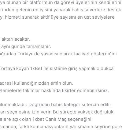
üye olunan bir platformun da görevi üyelerinin kendilerini
erinden gelenin en iyisini yaparak bahis severlere destek
iyi hizmeti sunarak aktif üye sayısını en üst seviyelere
aktarılacaktır.
ın aynı günde tamamlanır.
oğrudan Türkiye’de yasadışı olarak faaliyet gösterdiğini
 ortaya koyan 1xBet ile sisteme giriş yapmak oldukça
 adresi kullandığınızdan emin olun.
lemelerle takımlar hakkında fikirler edinebilirsiniz.
ulunmaktadır. Doğrudan bahis kategorisi tercih edilir
ları seçmesine izin verir. Bu süreçte yüksek doğruluk
yelere açık olan 1xbet Canlı Maç seçeneğini
 zamanda, farklı kombinasyonların yarışmanın seyrine göre