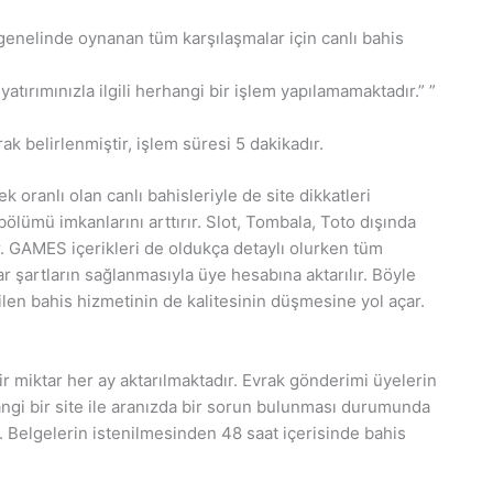
 genelinde oynanan tüm karşılaşmalar için canlı bahis
 yatırımınızla ilgili herhangi bir işlem yapılamamaktadır.” ”
ak belirlenmiştir, işlem süresi 5 dakikadır.
k oranlı olan canlı bahisleriyle de site dikkatleri
 bölümü imkanlarını arttırır. Slot, Tombala, Toto dışında
r. GAMES içerikleri de oldukça detaylı olurken tüm
r şartların sağlanmasıyla üye hesabına aktarılır. Böyle
len bahis hizmetinin de kalitesinin düşmesine yol açar.
ir miktar her ay aktarılmaktadır. Evrak gönderimi üyelerin
ngi bir site ile aranızda bir sorun bulunması durumunda
. Belgelerin istenilmesinden 48 saat içerisinde bahis