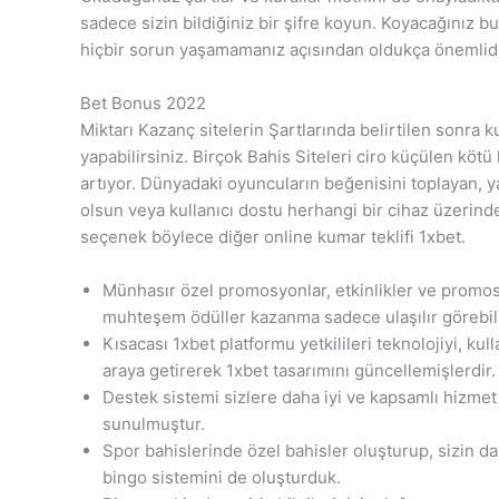
sadece sizin bildiğiniz bir şifre koyun. Koyacağınız bu
hiçbir sorun yaşamamanız açısından oldukça önemlidi
Bet Bonus 2022
Miktarı Kazanç sitelerin Şartlarında belirtilen sonra k
yapabilirsiniz. Birçok Bahis Siteleri ciro küçülen kötü
artıyor. Dünyadaki oyuncuların beğenisini toplayan, ya
olsun veya kullanıcı dostu herhangi bir cihaz üzerind
seçenek böylece diğer online kumar teklifi 1xbet.
Münhasır özel promosyonlar, etkinlikler ve promos
muhteşem ödüller kazanma sadece ulaşılır görebili
Kısacası 1xbet platformu yetkilileri teknolojiyi, ku
araya getirerek 1xbet tasarımını güncellemişlerdir.
Destek sistemi sizlere daha iyi ve kapsamlı hizmet
sunulmuştur.
Spor bahislerinde özel bahisler oluşturup, sizin d
bingo sistemini de oluşturduk.