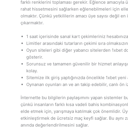
farklı renklerini toplaması gerekir. Eğlence amacıyla 
rahat hissetmesini sağlarken eğlenebilmeleri için ell
olmaktır. Çünkü yetkililerin amacı üye sayısı değil en 
çıkarmaktır.
1 saat içerisinde sanal kart çekimleriniz hesabınıza 
Limitler arasındaki tutarların çekimi sıra olmaksız
Oyun siteleri gibi diğer yabancı sitelerden 1xbet d
gösterir.
Sorunsuz ve tamamen güvenilir bir hizmet anlayışı
kolay.
Sitemize ilk giriş yaptığınızda öncelikle 1xbet yeni
Oynanan oyunları an ve an takip edebilir, canlı ön iz
İnternette bu bilgilerin paylaşımını yapan sistemler b
çünkü insanların farklı kısa vadeli bahis kombinasyon
elde etmek için, yarışmaya katılmak çok önemlidir. Ü
etkinleştirmek de ücretsiz maç keyfi sağlar. Bu aynı
anında değerlendirilmesini sağlar.