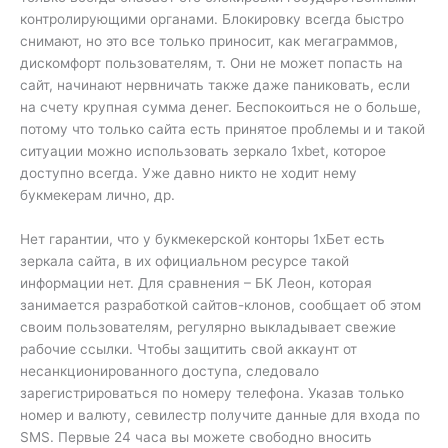
контролирующими органами. Блокировку всегда быстро
снимают, но это все только приносит, как мегаграммов,
дискомфорт пользователям, т. Они не может попасть на
сайт, начинают нервничать также даже паниковать, если
на счету крупная сумма денег. Беспокоиться не о больше,
потому что только сайта есть принятое проблемы и и такой
ситуации можно использовать зеркало 1xbet, которое
доступно всегда. Уже давно никто не ходит нему
букмекерам лично, др.
Нет гарантии, что у букмекерской конторы 1хБет есть
зеркала сайта, в их официальном ресурсе такой
информации нет. Для сравнения – БК Леон, которая
занимается разработкой сайтов-клонов, сообщает об этом
своим пользователям, регулярно выкладывает свежие
рабочие ссылки. Чтобы защитить свой аккаунт от
несанкционированного доступа, следовало
зарегистрироваться по номеру телефона. Указав только
номер и валюту, севилестр получите данные для входа по
SMS. Первые 24 часа вы можете свободно вносить