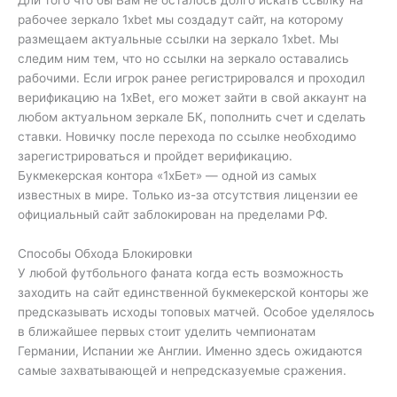
Дли того что бы Вам не осталось долго искать ссылку на
рабочее зеркало 1xbet мы создадут сайт, на которому
размещаем актуальные ссылки на зеркало 1xbet. Мы
следим ним тем, что но ссылки на зеркало оставались
рабочими. Если игрок ранее регистрировался и проходил
верификацию на 1xBet, его может зайти в свой аккаунт на
любом актуальном зеркале БК, пополнить счет и сделать
ставки. Новичку после перехода по ссылке необходимо
зарегистрироваться и пройдет верификацию.
Букмекерская контора «1хБет» — одной из самых
известных в мире. Только из-за отсутствия лицензии ее
официальный сайт заблокирован на пределами РФ.
Способы Обхода Блокировки
У любой футбольного фаната когда есть возможность
заходить на сайт единственной букмекерской конторы же
предсказывать исходы топовых матчей. Особое уделялось
в ближайшее первых стоит уделить чемпионатам
Германии, Испании же Англии. Именно здесь ожидаются
самые захватывающей и непредсказуемые сражения.