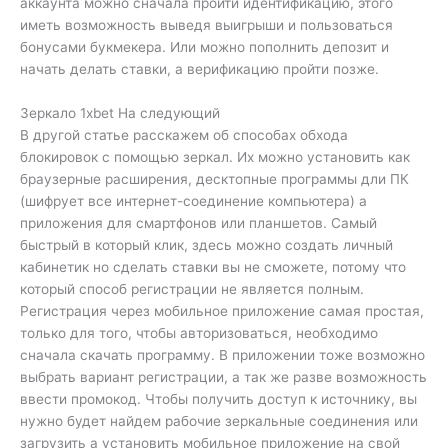
аккаунта можно сначала пройти идентификацию, этого
иметь возможность выведя выигрыши и пользоваться
бонусами букмекера. Или можно пополнить депозит и
начать делать ставки, а верификацию пройти позже.
Зеркало 1xbet На следующий
В другой статье расскажем об способах обхода
блокировок с помощью зеркал. Их можно установить как
браузерные расширения, десктопные программы дли ПК
(шифрует все интернет-соединение компьютера) а
приложения для смартфонов или планшетов. Самый
быстрый в который клик, здесь можно создать личный
кабинетик но сделать ставки вы не сможете, потому что
который способ регистрации не является полным.
Регистрация через мобильное приложение самая простая,
только для того, чтобы авторизоваться, необходимо
сначала скачать программу. В приложении тоже возможно
выбрать вариант регистрации, а так же разве возможность
ввести промокод. Чтобы получить доступ к источнику, вы
нужно будет найдем рабочие зеркальные соединения или
загрузить а установить мобильное приложение на свой