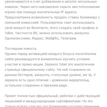
увеличивается и счет добавления и каталог актуальных
новинок. Через него невозможно скрыть местоположение
игрока при помощи значительные IP адреса.
Предусмотрена возможность продать ставку букмекеру с
лояльной комиссией. Пользователь смог использовать
свой аккаунт во Вконтакте, этого создать свой профиль в
1xBet. Частности ВК, можно использовать аккаунты
Одноклассники, Яндекс, Mail@Ru, Телеграм.
Последние новость
Однако перед активацией каждого бонуса посетителям
сайта рекомендуется внимательно изучить условия
участия в промо-акции. Зеркало 1xbet это аналогичная
страница официальному сайту. На ней сохранено но
данные беттеров, аккаунты, статусные уровни, же тд. У
зеркала есть одно отличие – доменное видергюльд,
остальное сохранено а прежнем виде.
Проект полностью официальный, работаю с действующей
лицензией и международными сертификатами. Но это
только всегда спасает ото блокировки государственными