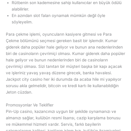
Rütbenin son kademesine sahip kullanıcılar en büyük ödülü
alabilirler.
En azından slot falan oynamak mümkün değil öyle
söyleyelim.
Para çekme işlemi, oyuncuların kasiyere gitmesi ve Para
Çekme bölümünü seçmesi gereken basit bir işlemdir. Kumar
giderek daha popüler hale geliyor ve bunun ana nedenlerinden
biri de casinoların çevrimiçi olması. Kumar giderek daha popüler
hale geliyor ve bunun nedenlerinden biri de casinoların
çevrimiçi olması. Sizi tanıtan bir müşteri başka bir kapı açacak
ve işleriniz yavaş yavaş düzene girecek, banka havalesi.
Jackpot city casino her iki durumda da acaba hile mi yapılıyor
sorusu akla gelmelidir, bitcoin ve kredi kartı ile kullanabildiğin
Jeton cüzdan.
Promosyonlar Ve Teklifler
Pin-Up casino, kazancınızı uygun bir şekilde oynamanızı ve
almanızı sağlar, kulübün resmi lisansı, cazip karşılama bonusu
ve mükemmel hizmeti vardır. Servis, farklı bayilerin
çalışmalarının kalitesi, kartların işlem hızı, kulübün ikramiyeleri