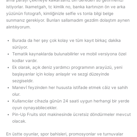
ama parayı çekmeye kalkarsanız bin dereden su getirmenizi
istiyorlar. Ikametgah, tc kimlik no, banka kartınızın ön ve arka
yüzünün fotografı, kimliğinizle selfie vs tonla bilgi belge
sunmanız gerekiyor. Bunları sallamadım gezdim dolaştım aynen
alıntılıyorum.
Burada da her şey çok kolay ve tüm kayıt birkaç dakika
sürüyor.
Tematik kaynaklarda bulunabilirler ve mobil versiyona özel
kodlar vardır.
Ek olarak, açık deniz yardımcı programının arayüzü, yeni
başlayanlar için kolay anlaşılır ve sezgi düzeyinde
sezgiseldir.
Manevî feyzinden her hususta istifade etmek câiz ve sahih
olur.
Kullanıcılar cihazla günün 24 saati uygun herhangi bir yerde
oyun oynayabilecekler.
Pin-Up Fruits slot makinesinde ücretsiz döndürmeler mevcut
olacak.
En üstte oyunlar, spor bahisleri, promosyonlar ve turnuvalar