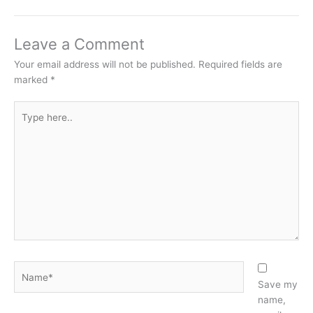
Leave a Comment
Your email address will not be published.
Required fields are
marked
*
Type
here..
Name*
Save my
name,