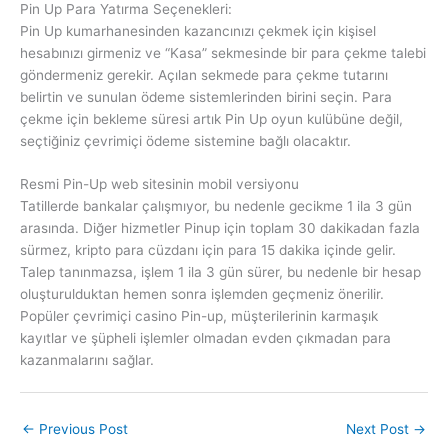
Pin Up Para Yatırma Seçenekleri:
Pin Up kumarhanesinden kazancınızı çekmek için kişisel
hesabınızı girmeniz ve “Kasa” sekmesinde bir para çekme talebi
göndermeniz gerekir. Açılan sekmede para çekme tutarını
belirtin ve sunulan ödeme sistemlerinden birini seçin. Para
çekme için bekleme süresi artık Pin Up oyun kulübüne değil,
seçtiğiniz çevrimiçi ödeme sistemine bağlı olacaktır.
Resmi Pin-Up web sitesinin mobil versiyonu
Tatillerde bankalar çalışmıyor, bu nedenle gecikme 1 ila 3 gün
arasında. Diğer hizmetler Pinup için toplam 30 dakikadan fazla
sürmez, kripto para cüzdanı için para 15 dakika içinde gelir.
Talep tanınmazsa, işlem 1 ila 3 gün sürer, bu nedenle bir hesap
oluşturulduktan hemen sonra işlemden geçmeniz önerilir.
Popüler çevrimiçi casino Pin-up, müşterilerinin karmaşık
kayıtlar ve şüpheli işlemler olmadan evden çıkmadan para
kazanmalarını sağlar.
←
Previous Post
Next Post
→