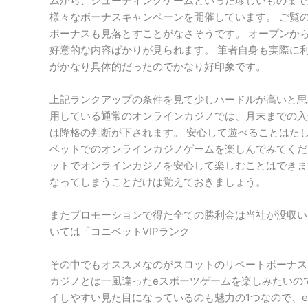
ムから、シューティングゲームといった珍しいものまで
様々なボーナスキャンペーンを開催しています。 ご覧
ボーナスも見落とすことがなさそうです。 オープンか
好意的な内容ばかりが見られます。 筆者自身も実際に
がかなり具体的だったのでかなり好印象です。
上記ランクアップの条件を見て少しハードルが高いと思わ
用している通常のオンラインカジノでは、月末までの入
は降格の判断が下されます。 安心して遊べることはた
ベットでのオンラインカジノゲームを楽しんでみてく
ットでオンラインカジノを安心して楽しむことはできま
なってしまうことだけは覚えておきましょう。
またプロモーションで得た全ての勝利金は当社が没収いた
いては「コニベットVIPランク
その中でもオススメなのがスロットのリベートボーナス
カジノとは一風違ったeスポーツゲームを楽しみたいの
イしやすい見た目になっているのも魅力の1つなので、