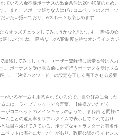
れている入金不要ボーナスの出金条件は20~40倍のため、
す。 また、スポーツ好きな人はぜひコニベットのスポーツ
はだいたい揃っており、eスポーツも楽しめます。
たらオッズチェックしてみようかなと思います。 降格の心
は嬉しいですね。 降格なしのVIP制度を持つオンラインカジ
どで連絡してみましょう。 ユーザー登録時に携帯番号は入力
す。 ボーナスを受け取る前に必ず行うボーナスを受け取る
座」、「決済パスワード」の設定を正しく完了させる必要
のディーラーがいるゲームも用意されているので、自分好みに合った
するには、ライブチャットで合言葉、【俺様がいただく
ターがコニベットのメインキャラのようで、まね吉 と同様に
ゲームごとの還元率をリアルタイムで表示してくれており、
わと注目を浴びてきている、ポップなキャラクターと有名作
コニベットは海外にサーバーがあり、政府公認のライセンス