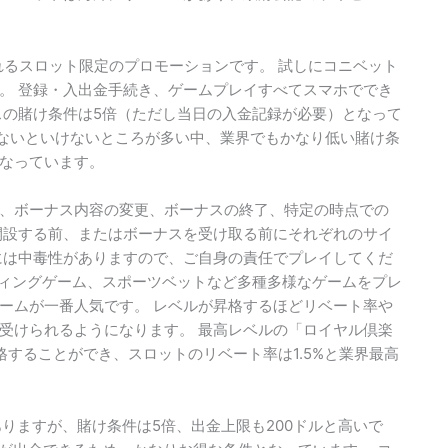
元されるスロット限定のプロモーションです。 試しにコニベット
。 登録・入出金手続き、ゲームプレイすべてスマホででき
スの賭け条件は5倍（ただし当日の入金記録が必要）となって
けないといけないところが多い中、業界でもかなり低い賭け条
なっています。
、ボーナス内容の変更、ボーナスの終了、特定の時点での
開設する前、またはボーナスを受け取る前にそれぞれのサイ
には中毒性がありますので、ご自身の責任でプレイしてくだ
ーティングゲーム、スポーツベットなど多種多様なゲームをプレ
ームが一番人気です。 レベルが昇格するほどリベート率や
受けられるようになります。 最高レベルの「ロイヤル倶楽
昇格することができ、スロットのリベート率は1.5%と業界最高
りますが、賭け条件は5倍、出金上限も200ドルと高いで