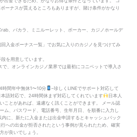
スが出金できるため、かなりお得な条件となっています。 コ
要ボーナスが貰えるところもありますが、賭け条件がかなり
h Prawn Crab、バカラ、ミニルーレット、ポーカー、カジノホールデ
初回入金ボーナス一覧」でお気に入りのカジノを見つけてみ
手段を用意しています。
ビスで、オンラインカジノ業界では最初にコニベットで導入さ
4時間年中無休1〜10分
–珍しくLINEでサポート対応して
日本語対応で、24時間休まず対応してくれています
日本人
いことがあれば、遠慮なく訊くことができます。 メール認
ーム、パスワード、電話番号、生年月日、を順番に入力し
間以内に、新たに入金または出金申請するとキャッシュバック
銀行への出金が拒否されたという事例が見られたため、確実
方が良いでしょう。