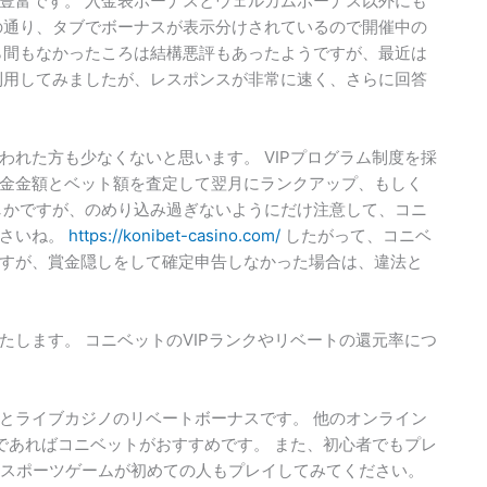
豊富です。 入金表ボーナスとウェルカムボーナス以外にも
の通り、タブでボーナスが表示分けされているので開催中の
ら間もなかったころは結構悪評もあったようですが、最近は
利用してみましたが、レスポンスが非常に速く、さらに回答
れた方も少なくないと思います。 VIPプログラム制度を採
金金額とベット額を査定して翌月にランクアップ、もしく
しかですが、のめり込み過ぎないようにだけ注意して、コニ
ださいね。
https://konibet-casino.com/
したがって、コニベ
すが、賞金隠しをして確定申告しなかった場合は、違法と
します。 コニベットのVIPランクやリベートの還元率につ
とライブカジノのリベートボーナスです。 他のオンライン
であればコニベットがおすすめです。 また、初心者でもプレ
eスポーツゲームが初めての人もプレイしてみてください。