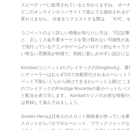
スピーディーに処理されていると分かりますね。 ボー
どこのオンラインカジノサイトで遊んでも接続されるゲ
変わりません。 出金をリクエストする際は、「KYC」
コニベットのより詳しい情報が知りたい方は、下記記事
と、正しく入金不要ボーナスを受け取れない可能性があ
で流行っているアニメやゲームのパロディ的なキャラク
い明るい雰囲気が特徴で、気軽に親しみやすい設計にな
Konibet(コニベット)のプレイテックのSlingsh
にディーラーはおらずCGで自動実行されるルーレットです。 次
ベット下限(いくらから掛けできるか),ベット上限(どこ
のプレイテックのPrestige Rouletteの最小ベッ
と配当を表で示します。 Konibetカジノのお得な情報
は登録して遊んでみましょう。
Golden Heroは日本人のスロット開発者が作って
スロットからバカラやルーレット、ブラックジャックな