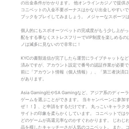
の出金条件がかかります。 他オンラインカジノで提供さ
コニベットの入金不要ボーナスはかなり出金しやすいで
ブックをプレイしてみましょう。 メジャーなスポーツ
個人的にもスポオーツベットの完成度がもう少し上がっ
配をする事なくストレスフリーでVIP制度を楽しめるの
ノは滅多に見ないので非常に！
KYCの書類送信が完了したら運営にライブチャットな
済みですが、アカウント設定で番号の認証作業が必要で
前に「アカウント情報（個人情報）」、「第三者決済口
があります。
Asia Gaming社やSA Gamingなど、アジア系
ゲームを選ぶことができます。 当キャンペーンに参加
ぜ！！】、と申請をするだけです。 丸っこいキャラク
サイトの印象を柔らかくしています。 コニベットでは
どのゲームが高還元率なのかすぐわかります。 じわじ
品を模したキャッチーさが人気のコニベット。 また、