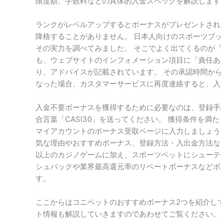
限度額、手数料などの具体的入金スペックを解説します
ランクがレベルアップするとボーナスがプレゼントされ
降格することがありません。 日本人向けのスポーツブックで
その実力を調べてみました。 そこでよく出てくるのが
も、ウェブサイトのインフォメーション項目に「責任あ
り、アドバイスが記載されています。 その承認時間から
なった場合、カスタマーサービスに再度連絡すると、入金
入金不要ボーナスを獲得するために必要なのは、登録手
合言葉「CASI30」を送ってください。 獲得条件を
マイアカウントのボーナス受取ページに入力しましょう
気な理由やおすすめボーナス、登録方法・入出金方法など
以上のカジノゲームに加え、スポーツベットにシューテ
シュバックや業界最高還元率のリベートボーナスなどボ
す。
ここからはコニベットのおすすめボーナス2つを紹介し
ト情報も解説していきますのであわせてご覧ください。