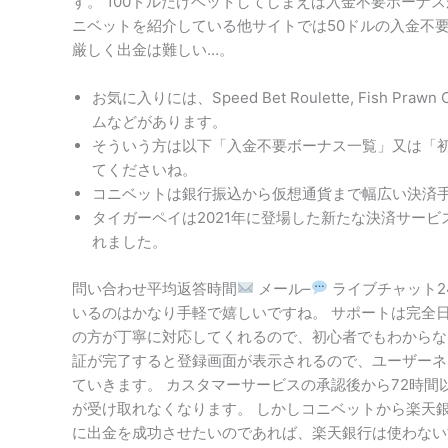
す。 100ドルだけベットしてしまえば入金不要ボーナ
ニベットを紹介している他サイトでは50ドルの入金不
厳しく出金は難しい…。
お気に入りには、Speed Bet Roulette, Fis
ムなどがあります。
そういう方は以下「入金不要ボーナス一覧」又は「
てくださいね。
コニベットは銀行振込から仮想通貨まで幅広い決済
タイガーペイは2021年に登場した新たな決済サー
れました。
問い合わせ平均返答時間
メール–
ライブチャット2
いるのはかなり手軽で嬉しいですね。 サポートは完全
の方が丁寧に対応してくれるので、初心者でもわからな
証が完了すると登録画面が表示されるので、ユーザーネ
ていきます。 カスタマーサービスの承認後から72時
が受け取れなくなります。 しかしコニベットから楽天
に出金を成功させたいのであれば、楽天銀行は使わない