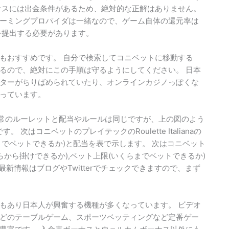
ナスには出金条件があるため、絶対的な正解はありません。
ーミングプロパイダは一緒なので、ゲーム自体の還元率は
を提出する必要があります。
もおすすめです。 自分で検索してコニベットに移動する
るので、絶対にこの手順は守るようにしてください。 日本
ターがちりばめられていたり、オンラインカジノっぽくな
っています。
otは、通常のルーレットと配当やルールは同じですが、上の図のよう
はコニベットのプレイテックのRoulette Italianaの
までベットできるか)と配当を表で示します。 次はコニベット
ト(いくらから掛けできるか),ベット上限(いくらまでベットできるか)
や最新情報はブログやTwitterでチェックできますので、まず
いる事もあり日本人が興奮する機種が多くなっています。 ビデオ
どのテーブルゲーム、スポーツベッティングなど定番ゲー