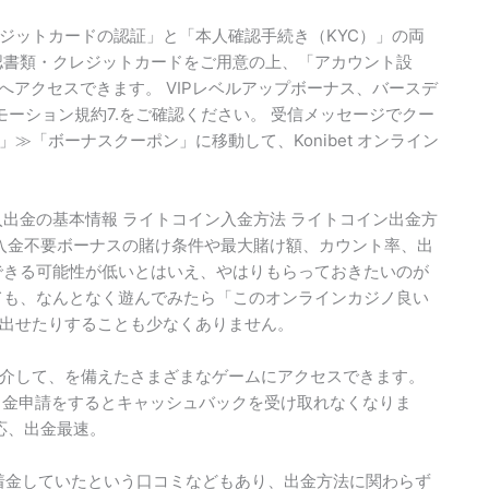
ジットカードの認証」と「本人確認手続き（KYC）」の両
認書類・クレジットカードをご用意の上、「アカウント設
へアクセスできます。 VIPレベルアップボーナス、バースデ
ロモーション規約7.をご確認ください。 受信メッセージでクー
「ボーナスクーポン」に移動して、Konibet オンライン
出金の基本情報 ライトコイン入金方法 ライトコイン出金方
た入金不要ボーナスの賭け条件や最大賭け額、カウント率、出
できる可能性が低いとはいえ、やはりもらっておきたいのが
ても、なんとなく遊んでみたら「このオンラインカジノ良い
出せたりすることも少なくありません。
介して、を備えたさまざまなゲームにアクセスできます。
出金申請をするとキャッシュバックを受け取れなくなりま
対応、出金最速。
でに着金していたという口コミなどもあり、出金方法に関わらず