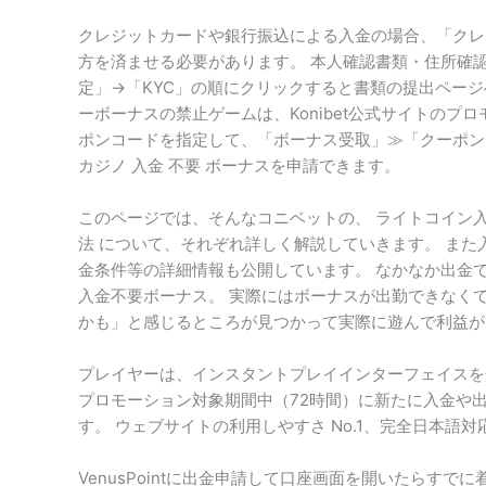
クレジットカードや銀行振込による入金の場合、「クレ
方を済ませる必要があります。 本人確認書類・住所確
定」→「KYC」の順にクリックすると書類の提出ページ
ーボーナスの禁止ゲームは、Konibet公式サイトのプ
ポンコードを指定して、「ボーナス受取」≫「クーポン」≫
カジノ 入金 不要 ボーナスを申請できます。
このページでは、そんなコニベットの、 ライトコイン入
法 について、それぞれ詳しく解説していきます。 ま
金条件等の詳細情報も公開しています。 なかなか出金
入金不要ボーナス。 実際にはボーナスが出勤できなく
かも」と感じるところが見つかって実際に遊んで利益が
プレイヤーは、インスタントプレイインターフェイスを
プロモーション対象期間中（72時間）に新たに入金や
す。 ウェブサイトの利用しやすさ No.1、完全日本語
VenusPointに出金申請して口座画面を開いたらす