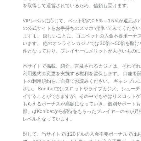
を取得して運営されているため、信頼も置けます。
VIPレベルに応じて、ベット額の0.5％～1.5％が還
の公式サイトをお手持ちのスマホで開いてみてください
ますよ。 嬉しいことに、コニベットの入金不要ボーナ
います。 他のオンラインカジノでは30倍〜50倍を賭
件となっており、プレイヤーにメリットが大きいものに
本サイトで掲載、紹介、言及されるカジノは、それぞれ
利用規約の変更を実施する権利を留保します。 口座を
トの利用規約をご自身でお読みください。 ギャンブル
さい。 Konibetではスロットやライブカジノ、シュ
イすることができますが、その中でもやはりスロットゲ
もらえるボーナスが高額になっていき、個別サポートも
部」はKonibetから招待をもらったプレイヤーのみが
レベルとなっています。
対して、当サイトでは20ドルの入金不要ボーナスではあ