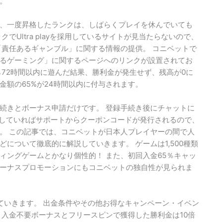
。
、一度昇格したランクは、しばらくプレイを休んでいても
Ultra playを採用しているサイトが見当たらないので、
「責任あるギャンブル」に関する情報の提供。 コニベットで
るゲーミング」に関するページへのリンクが設置されてお
72時間以内に遊んだ結果、勝利金が発生せず、残高が0に
額の65%が24時間以内に付与されます。
続きとボーナス申請だけです。 登録手続き後にチャットに
満たしていればサポートからクーポンコードが発行されるので、
。 この記事では、コニベットが日本人プレイヤーの間で人
について徹底的に解説していきます。 ゲームは1,500種類
ィングゲームとかなり個性的！ また、初回入金65％キャッ
ーナスプロモーションにもコニベットの独自性が見られま
ていきます。 出金条件やその他お得なキャンペーン・イベン
 入金不要ボーナスとフリースピンで獲得した勝利金は10倍