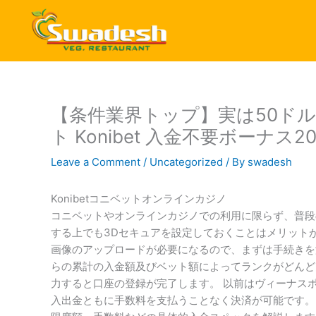
Skip
to
content
【条件業界トップ】実は50ド
ト Konibet 入金不要ボーナ
Leave a Comment
/
Uncategorized
/ By
swadesh
Konibetコニベットオンラインカジノ
コニベットやオンラインカジノでの利用に限らず、普段
する上でも3Dセキュアを設定しておくことはメリット
画像のアップロードが必要になるので、まずは手続きを
らの累計の入金額及びベット額によってランクがどんど
力すると口座の登録が完了します。 以前はヴィーナス
入出金ともに手数料を支払うことなく決済が可能です。