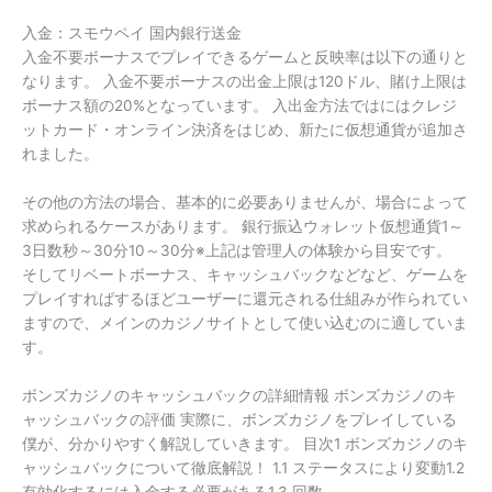
入金：スモウペイ 国内銀行送金
入金不要ボーナスでプレイできるゲームと反映率は以下の通りと
なります。 入金不要ボーナスの出金上限は120ドル、賭け上限は
ボーナス額の20%となっています。 入出金方法ではにはクレジ
ットカード・オンライン決済をはじめ、新たに仮想通貨が追加さ
れました。
その他の方法の場合、基本的に必要ありませんが、場合によって
求められるケースがあります。 銀行振込ウォレット仮想通貨1～
3日数秒～30分10～30分※上記は管理人の体験から目安です。
そしてリベートボーナス、キャッシュバックなどなど、ゲームを
プレイすればするほどユーザーに還元される仕組みが作られてい
ますので、メインのカジノサイトとして使い込むのに適していま
す。
ボンズカジノのキャッシュバックの詳細情報 ボンズカジノのキ
ャッシュバックの評価 実際に、ボンズカジノをプレイしている
僕が、分かりやすく解説していきます。 目次1 ボンズカジノのキ
ャッシュバックについて徹底解説！ 1.1 ステータスにより変動1.2
有効化するには入金する必要がある1.3 回数 …