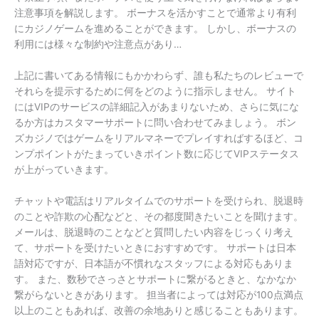
注意事項を解説します。 ボーナスを活かすことで通常より有利
にカジノゲームを進めることができます。 しかし、ボーナスの
利用には様々な制約や注意点があり…
上記に書いてある情報にもかかわらず、誰も私たちのレビューで
それらを提示するために何をどのように指示しません。 サイト
にはVIPのサービスの詳細記入があまりないため、さらに気にな
るか方はカスタマーサポートに問い合わせてみましょう。 ボン
ズカジノではゲームをリアルマネーでプレイすればするほど、コ
ンプポイントがたまっていきポイント数に応じてVIPステータス
が上がっていきます。
チャットや電話はリアルタイムでのサポートを受けられ、脱退時
のことや詐欺の心配などと、その都度聞きたいことを聞けます。
メールは、脱退時のことなどと質問したい内容をじっくり考え
て、サポートを受けたいときにおすすめです。 サポートは日本
語対応ですが、日本語が不慣れなスタッフによる対応もありま
す。 また、数秒でさっさとサポートに繋がるときと、なかなか
繋がらないときがあります。 担当者によっては対応が100点満点
以上のこともあれば、改善の余地ありと感じることもあります。