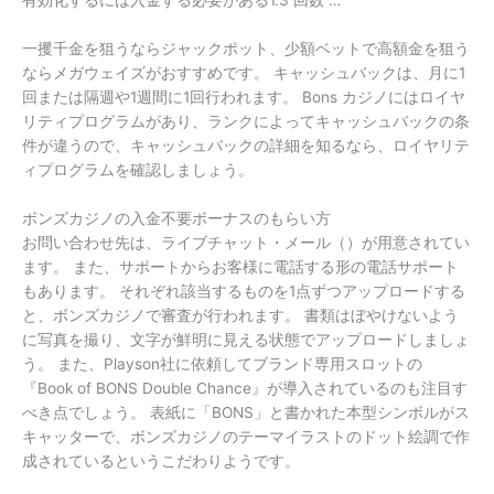
一攫千金を狙うならジャックポット、少額ベットで高額金を狙う
ならメガウェイズがおすすめです。 キャッシュバックは、月に1
回または隔週や1週間に1回行われます。 Bons カジノにはロイヤ
リティプログラムがあり、ランクによってキャッシュバックの条
件が違うので、キャッシュバックの詳細を知るなら、ロイヤリテ
ィプログラムを確認しましょう。
ボンズカジノの入金不要ボーナスのもらい方
お問い合わせ先は、ライブチャット・メール（）が用意されてい
ます。 また、サポートからお客様に電話する形の電話サポート
もあります。 それぞれ該当するものを1点ずつアップロードする
と、ボンズカジノで審査が行われます。 書類はぼやけないよう
に写真を撮り、文字が鮮明に見える状態でアップロードしましょ
う。 また、Playson社に依頼してブランド専用スロットの
『Book of BONS Double Chance』が導入されているのも注目す
べき点でしょう。 表紙に「BONS」と書かれた本型シンボルがス
キャッターで、ボンズカジノのテーマイラストのドット絵調で作
成されているというこだわりようです。