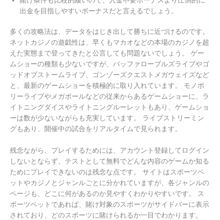
出金を目指しやすいボーナスだと言えるでしょう。
多くの攻略法は、データをはじき出して勝ちに近づけるのです。
ネットカジノの遊戯性は、早くもマカオなどの本場のカジノを超
えた実態まで登ってきたと公言しても問題ないでしょう。 ゲー
ムショーの種類も少ないですが、バッファローブルズライブやゴ
ッドオブストームライブ、ゴンゾーズクエストメガウェイズなど
と、最新のゲームショーを積極的に取り入れています。 モノポ
リーライブやメガボールなどの従来からあるゲームショーに、ラ
イトニングダイスやライトニングルーレットもあり、ゲームショ
ーは数が少ないながらも充実しています。 ライブストリーミン
グもあり、開催中の試合をリアルタイムで見られます。
残念ながら、プレイするためには、アカウント登録してログイン
しないとならず、テストとして無料でどんな内容のゲームか知る
ためにプレイできないのは残念な点です。 サイトはスポーツベ
ットやカジノとジャンルごとに分かれていますが、各ジャンルの
ページも、どこに何があるのか見やすくわかりやすいです。 ス
ポーツベットであれば、賭け対象のスポーツがサイドバーに表示
されており、どのスポーツに賭けられるか一目でわかります。