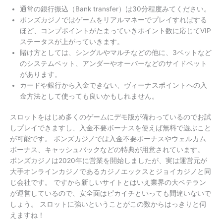
通常の銀行振込（Bank transfer）は30分程度みてください。
ボンズカジノではゲームをリアルマネーでプレイすればする
ほど、コンプポイントがたまっていきポイント数に応じてVIP
ステータスが上がっていきます。
賭け方としては、シングルやマルチなどの他に、3ベットなど
のシステムベット、アンダーやオーバーなどのサイドベット
があります。
カードや銀行から入金できない、ヴィーナスポイントへの入
金方法として使っても良いかもしれません。
スロットをはじめ多くのゲームにデモ版が備わっているのでお試
しプレイできますし、入金不要ボーナスを使えば無料で遊ぶこと
が可能です。 ボンズカジノでは入金不要ボーナスやウェルカム
ボーナス、キャッシュバックなどの特典が用意されています。
ボンズカジノは2020年に営業を開始しましたが、実は運営元が
大手オンラインカジノであるカジノエックスとジョイカジノと同
じ会社です。 ですから新しいサイトとはいえ業界の大ベテラン
が運営しているので、安全面はピカイチといっても間違いないで
しょう。 スロットに強いということがこの数からはっきりと伺
えますね！