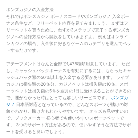
ボンズカジノの入金方法
それではボンズカジノ ボーナスコードやボンズカジノ 入金ボー
ナス条件など、フリーベット内容を見てみましょう。 まずはフ
リーベットを貰うために、わずか3ステップで完了するボンズカ
ジノへの登録方法から開設をしていきますよ。 例えばオンライ
ンカジノの場合、入金後に好きなゲームのカテゴリを選んでベッ
トするだけです。
アチーブメントはなんと全部で1,478種類用意しています。 ただ
し、キャッシュバックボーナスを有効にするには、もらったキャ
ッシュバック額の50％以上を入金する必要があります。 ライブ
カジノは損失額の20％分、カジノベットは損失額の10％、スポ
ーツベットは損失額の5％を翌月の1日に受け取ることができるの
で、運がなかった時はとっても嬉しいサービスです。
ボンズカ
ジノ
日本語対応となっているので、どんなスポーツが賭けの対
象かわかり、賭け方もわかりやすいです。 オッズも見やすいの
で、ブックメーカー 初心者でも使いやすいスポーツベットで
す。 3つのサポート方法があるので、使いやすそうな方法でサポ
ートを受けると良いでしょう。