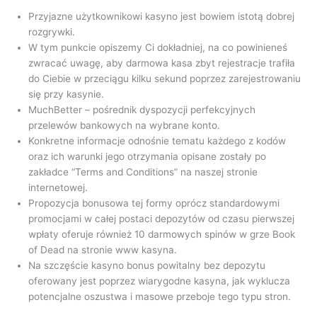
Przyjazne użytkownikowi kasyno jest bowiem istotą dobrej
rozgrywki.
W tym punkcie opiszemy Ci dokładniej, na co powinieneś
zwracać uwagę, aby darmowa kasa zbyt rejestracje trafiła
do Ciebie w przeciągu kilku sekund poprzez zarejestrowaniu
się przy kasynie.
MuchBetter – pośrednik dyspozycji perfekcyjnych
przelewów bankowych na wybrane konto.
Konkretne informacje odnośnie tematu każdego z kodów
oraz ich warunki jego otrzymania opisane zostały po
zakładce “Terms and Conditions” na naszej stronie
internetowej.
Propozycja bonusowa tej formy oprócz standardowymi
promocjami w całej postaci depozytów od czasu pierwszej
wpłaty oferuje również 10 darmowych spinów w grze Book
of Dead na stronie www kasyna.
Na szczęście kasyno bonus powitalny bez depozytu
oferowany jest poprzez wiarygodne kasyna, jak wyklucza
potencjalne oszustwa i masowe przeboje tego typu stron.