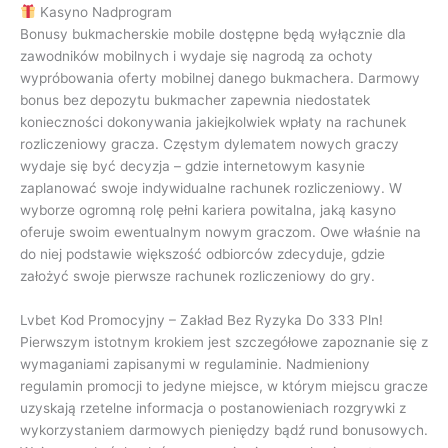
Kasyno Nadprogram
Bonusy bukmacherskie mobile dostępne będą wyłącznie dla
zawodników mobilnych i wydaje się nagrodą za ochoty
wypróbowania oferty mobilnej danego bukmachera. Darmowy
bonus bez depozytu bukmacher zapewnia niedostatek
konieczności dokonywania jakiejkolwiek wpłaty na rachunek
rozliczeniowy gracza. Częstym dylematem nowych graczy
wydaje się być decyzja – gdzie internetowym kasynie
zaplanować swoje indywidualne rachunek rozliczeniowy. W
wyborze ogromną rolę pełni kariera powitalna, jaką kasyno
oferuje swoim ewentualnym nowym graczom. Owe właśnie na
do niej podstawie większość odbiorców zdecyduje, gdzie
założyć swoje pierwsze rachunek rozliczeniowy do gry.
Lvbet Kod Promocyjny – Zakład Bez Ryzyka Do 333 Pln!
Pierwszym istotnym krokiem jest szczegółowe zapoznanie się z
wymaganiami zapisanymi w regulaminie. Nadmieniony
regulamin promocji to jedyne miejsce, w którym miejscu gracze
uzyskają rzetelne informacja o postanowieniach rozgrywki z
wykorzystaniem darmowych pieniędzy bądź rund bonusowych.