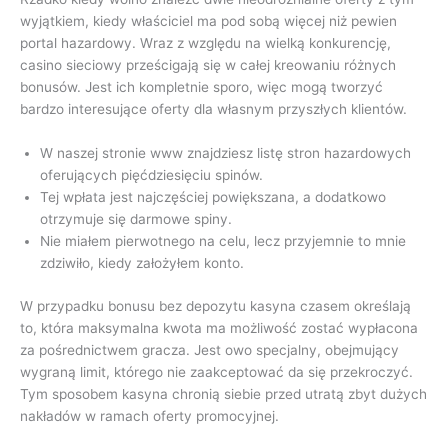
wyjątkiem, kiedy właściciel ma pod sobą więcej niż pewien
portal hazardowy. Wraz z względu na wielką konkurencję,
casino sieciowy prześcigają się w całej kreowaniu różnych
bonusów. Jest ich kompletnie sporo, więc mogą tworzyć
bardzo interesujące oferty dla własnym przyszłych klientów.
W naszej stronie www znajdziesz listę stron hazardowych
oferujących pięćdziesięciu spinów.
Tej wpłata jest najczęściej powiększana, a dodatkowo
otrzymuje się darmowe spiny.
Nie miałem pierwotnego na celu, lecz przyjemnie to mnie
zdziwiło, kiedy założyłem konto.
W przypadku bonusu bez depozytu kasyna czasem określają
to, która maksymalna kwota ma możliwość zostać wypłacona
za pośrednictwem gracza. Jest owo specjalny, obejmujący
wygraną limit, którego nie zaakceptować da się przekroczyć.
Tym sposobem kasyna chronią siebie przed utratą zbyt dużych
nakładów w ramach oferty promocyjnej.