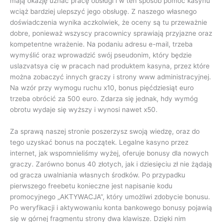
mają okazję uznać pracę obsługi i w ten sposób pomóc kasynu
wciąż bardziej ulepszyć jego obsługę. Z naszego własnego
doświadczenia wynika aczkolwiek, że oceny są tu przeważnie
dobre, ponieważ wszyscy pracownicy sprawiają przyjazne oraz
kompetentne wrażenie. Na podaniu adresu e-mail, trzeba
wymyślić oraz wprowadzić swój pseudonim, który będzie
uslazvatsya cię w pracach nad produktem kasyna, przez które
można zobaczyć innych graczy i strony www administracyjnej.
Na wzór przy wymogu ruchu x10, bonus pięćdziesiąt euro
trzeba obrócić za 500 euro. Zdarza się jednak, hdy wymóg
obrotu wydaje się wyższy i wynosi nawet x50.
Za sprawą naszej stronie poszerzysz swoją wiedzę, oraz do
tego uzyskać bonus na początek. Legalne kasyno przez
internet, jak wspomnieliśmy wyżej, oferuje bonusy dla nowych
graczy. Zarówno bonus 40 złotych, jak i dziesięciu zł nie żądają
od gracza uwalniania własnych środków. Po przypadku
pierwszego freebetu konieczne jest napisanie kodu
promocyjnego „AKTYWACJA”, który umożliwi zdobycie bonusu.
Po weryfikacji i aktywowaniu konta bankowego bonusy pojawią
się w górnej fragmentu strony dwa klawisze. Dzięki nim