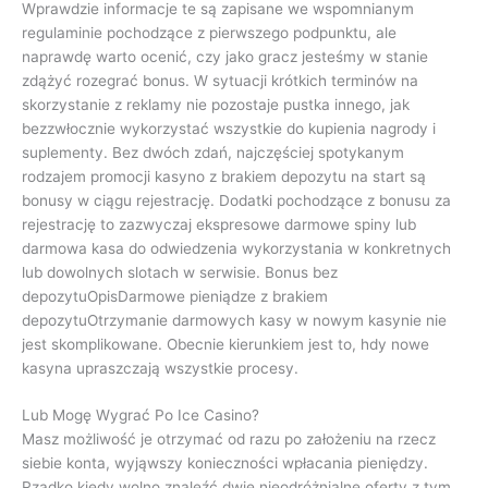
Wprawdzie informacje te są zapisane we wspomnianym
regulaminie pochodzące z pierwszego podpunktu, ale
naprawdę warto ocenić, czy jako gracz jesteśmy w stanie
zdążyć rozegrać bonus. W sytuacji krótkich terminów na
skorzystanie z reklamy nie pozostaje pustka innego, jak
bezzwłocznie wykorzystać wszystkie do kupienia nagrody i
suplementy. Bez dwóch zdań, najczęściej spotykanym
rodzajem promocji kasyno z brakiem depozytu na start są
bonusy w ciągu rejestrację. Dodatki pochodzące z bonusu za
rejestrację to zazwyczaj ekspresowe darmowe spiny lub
darmowa kasa do odwiedzenia wykorzystania w konkretnych
lub dowolnych slotach w serwisie. Bonus bez
depozytuOpisDarmowe pieniądze z brakiem
depozytuOtrzymanie darmowych kasy w nowym kasynie nie
jest skomplikowane. Obecnie kierunkiem jest to, hdy nowe
kasyna upraszczają wszystkie procesy.
Lub Mogę Wygrać Po Ice Casino?
Masz możliwość je otrzymać od razu po założeniu na rzecz
siebie konta, wyjąwszy konieczności wpłacania pieniędzy.
Rzadko kiedy wolno znaleźć dwie nieodróżnialne oferty z tym