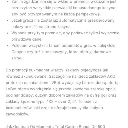
Zanim zgadzaniem się w wkład w promocji wskazane jest
przeczytać wszystkie pierwiastki bonusu danego kasyna,
aby być przygotowanym na każdą perspektywę.
Jeżeli gracz nie został już automatycznie przekierowany,
należy przejść na stronę kasyna.
Wypada przy tym pomnieć, aby podawać tylko i wyłącznie
prawdziwe dane.
Polecam wszystkim fanom automatów grać w całej Gold
Canyon czy też inne maszyny, które oferują darmowe
spiny.
Do promocji bukmacher włączył zakłady pojedyncze jak
również akumulowane. Szczególnie na rzecz zakładów AKO
protekcja cashbackiem LVBet wydaje się bardzo dobrą ofertą.
LVBet oferta wyodrębnia się przede każdemu szeroką opcją
pod handicapy, dużym doborem zakładów na cyfrę goli oraz
zakłady łączone typu „1X2 + over 2, 5”. To jeden z
bukmacherów, jaki często oferuje bonusy dla stałych
zawodników.
Jak Odebrać Od Momentu Total Casino Bonus Do 500