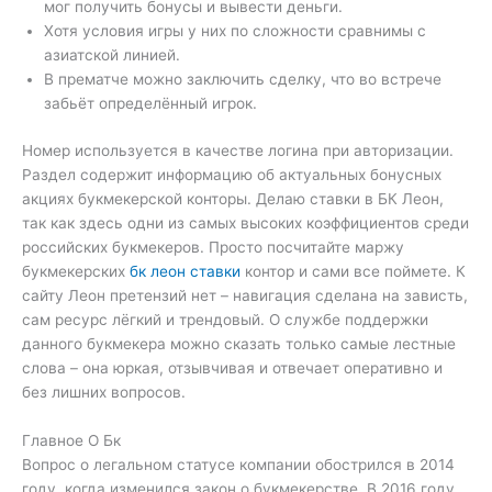
мог получить бонусы и вывести деньги.
Хотя условия игры у них по сложности сравнимы с
азиатской линией.
В прематче можно заключить сделку, что во встрече
забьёт определённый игрок.
Номер используется в качестве логина при авторизации.
Раздел содержит информацию об актуальных бонусных
акциях букмекерской конторы. Делаю ставки в БК Леон,
так как здесь одни из самых высоких коэффициентов среди
российских букмекеров. Просто посчитайте маржу
букмекерских
бк леон ставки
контор и сами все поймете. К
сайту Леон претензий нет – навигация сделана на зависть,
сам ресурс лёгкий и трендовый. О службе поддержки
данного букмекера можно сказать только самые лестные
слова – она юркая, отзывчивая и отвечает оперативно и
без лишних вопросов.
Главное О Бк
Вопрос о легальном статусе компании обострился в 2014
году, когда изменился закон о букмекерстве. В 2016 году