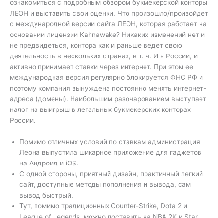
ознакомиться с подробным обзором букмекерской конторы
ЛЕОН и выставить свои оценки. Что произошло/произойдет
с международной версии сайта ЛЕОН, которая работает на
основании лицензии Kahnawake? Никаких изменений нет и
не предвидеться, контора как и раньше ведет свою
деятельность в нескольких странах, в т. ч. И в России, и
активно принимает ставки через интернет. При этом ее
международная версия регулярно блокируется ФНС РФ и
поэтому компания вынуждена постоянно менять интернет-
адреса (домены). Наибольшим разочарованием выступает
налог на выигрыш в легальных букмекерских конторах
России.
Помимо отличных условий по ставкам администрация
Леона выпустила шикарное приложение для гаджетов
на Андроид и iOS.
С одной стороны, приятный дизайн, практичный легкий
сайт, доступные методы пополнения и вывода, сам
вывод быстрый.
Тут, помимо традиционных Сounter-Strike, Dota 2 и
League of Legends, можно поставить на NBA 2K и Star