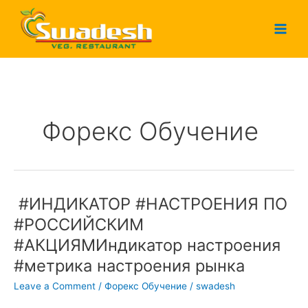
Skip
to
content
Форекс Обучение
️ #ИНДИКАТОР #НАСТРОЕНИЯ ПО
#ИНДИКАТОР
#РОССИЙСКИМ
#НАСТРОЕНИЯ
#АКЦИЯМИндикатор настроения
ПО
#РОССИЙСКИМ
#метрика настроения рынка
#АКЦИЯМИндикатор
Leave a Comment
/
Форекс Обучение
/
swadesh
настроения
#метрика