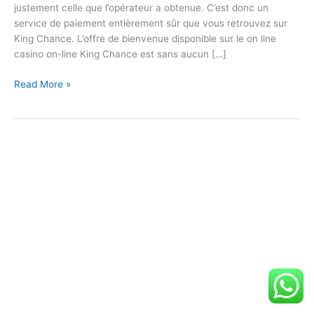
justement celle que l’opérateur a obtenue. C’est donc un
service de paiement entièrement sûr que vous retrouvez sur
King Chance. L’offre de bienvenue disponible sur le on line
casino on-line King Chance est sans aucun […]
Read More »