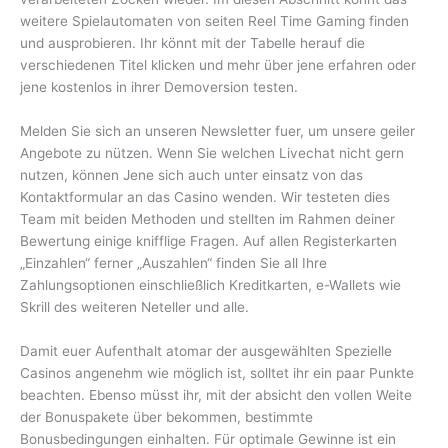
weitere Spielautomaten von seiten Reel Time Gaming finden
und ausprobieren. Ihr könnt mit der Tabelle herauf die
verschiedenen Titel klicken und mehr über jene erfahren oder
jene kostenlos in ihrer Demoversion testen.
Melden Sie sich an unseren Newsletter fuer, um unsere geiler
Angebote zu nützen. Wenn Sie welchen Livechat nicht gern
nutzen, können Jene sich auch unter einsatz von das
Kontaktformular an das Casino wenden. Wir testeten dies
Team mit beiden Methoden und stellten im Rahmen deiner
Bewertung einige knifflige Fragen. Auf allen Registerkarten
„Einzahlen“ ferner „Auszahlen“ finden Sie all Ihre
Zahlungsoptionen einschließlich Kreditkarten, e-Wallets wie
Skrill des weiteren Neteller und alle.
Damit euer Aufenthalt atomar der ausgewählten Spezielle
Casinos angenehm wie möglich ist, solltet ihr ein paar Punkte
beachten. Ebenso müsst ihr, mit der absicht den vollen Weite
der Bonuspakete über bekommen, bestimmte
Bonusbedingungen einhalten. Für optimale Gewinne ist ein