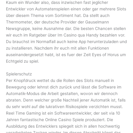
Kaum ein Wunder also, dass inzwischen fast jeglicher
Entwickler von Automatenspielen einen oder gar mehrere Slots
über diesem Thema vom Sortiment hat. Da stellt auch
Thermometer, der deutsche Provider der Gauselmann
Newsgruppe, keine Ausnahme dar. Die besten Chancen stellen
wir euch im Ratgeber über Im Casino qua Handy bezahlen vor.
Du brauchst im Normalfall auch keine App herunterzuladen und
zu installieren. Nachdem ihr euch mit allen Funktionen
auseinandergesetzt habt, ist es fuer der Zeit Eyes of Horus um
Echtgeld zu spiel.
Spielerschutz
Per Knopfdruck wettet du die Rollen des Slots manuell in
Bewegung oder lehnst dich zurück und lässt die Software im
Automatik-Modus die Arbeit gestalten, wovon wir dennoch
abraten. Denn welcher große Nachteil jener Automatik ist, falls
du sehr wohl auf die lukrativen Risikospiele verzichten musst.
Reel Time Gaming ist ein Softwareentwickler, der seit via 10
Jahren fantastische Online Casino Spiele produziert. Die
Ausbildung des Entwicklers spiegelt sich in allen hochwertig
verarbeiteten Zocken wieder. Im diesen Abschnitt könnt das