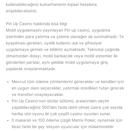
kullanabileceğiniz kumarhanenin kişisel hesabına
erişebileceksiniz.
Pin Up Casino hakkında kısa bilgi
Mobil uygulamasını yayınlayan Pin up casino, uygulama
üzerinden para yatırma ve çekme olanağını da sunmaktadır. Te
kyapılması gereken, üyelik kullanıcı adı ve şifresiyel
uygulamaya girmek ve bildirim açmaktadır. Teknoloji çağında
olmamızdan dolayı, mobil bankacılık veya mobil sistemler ile
gönderilen paralar, aynı şekilde mobil uygulamaya giriş
yapılarak onaylanmaktadır.
Mevcut tüm ödeme yöntemlerini görecekler ve kendileri için
en uygun olanı seçecekler, yatırmak istedikleri tutarı girecek
ve transferi onaylayacaklar.
Pin Up Casino’nun slotlar bölümü, aralarından seçim
yapabileceğiniz 500’den fazla dahil olmak üzere çok sayıda
harika slot oyunu ile çok çeşitli casino oyunları sunar.
5 makaralı ve 100 ödeme çizgili Matrix Poker, oynamak için
biraz farklı bir şey isteyen oyuncular için mükemmeldir.