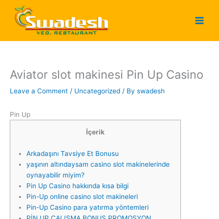
Skip
to
content
Aviator slot makinesi Pin Up Casino
Leave a Comment
/
Uncategorized
/ By
swadesh
Pin Up
İçerik
Arkadaşını Tavsiye Et Bonusu
yaşının altındaysam casino slot makinelerinde
oynayabilir miyim?
Pin Up Casino hakkında kısa bilgi
Pin-Up online casino slot makineleri
Pin-Up Casino para yatırma yöntemleri
PİN UP ÇALIŞMA BONUS PROMOSYON