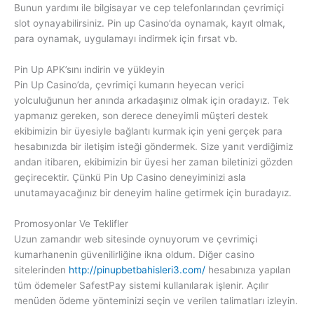
Bunun yardımı ile bilgisayar ve cep telefonlarından çevrimiçi
slot oynayabilirsiniz. Pin up Casino’da oynamak, kayıt olmak,
para oynamak, uygulamayı indirmek için fırsat vb.
Pin Up APK’sını indirin ve yükleyin
Pin Up Casino’da, çevrimiçi kumarın heyecan verici
yolculuğunun her anında arkadaşınız olmak için oradayız. Tek
yapmanız gereken, son derece deneyimli müşteri destek
ekibimizin bir üyesiyle bağlantı kurmak için yeni gerçek para
hesabınızda bir iletişim isteği göndermek. Size yanıt verdiğimiz
andan itibaren, ekibimizin bir üyesi her zaman biletinizi gözden
geçirecektir. Çünkü Pin Up Casino deneyiminizi asla
unutamayacağınız bir deneyim haline getirmek için buradayız.
Promosyonlar Ve Teklifler
Uzun zamandır web sitesinde oynuyorum ve çevrimiçi
kumarhanenin güvenilirliğine ikna oldum. Diğer casino
sitelerinden
http://pinupbetbahisleri3.com/
hesabınıza yapılan
tüm ödemeler SafestPay sistemi kullanılarak işlenir. Açılır
menüden ödeme yönteminizi seçin ve verilen talimatları izleyin.