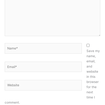
Name*
Save my
name,
email,
Email*
and
website
in this
browser
Website
for the
next
time I
comment.