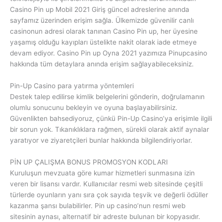
Casino Pin up Mobil 2021 Giriş güncel adreslerine anında
sayfamız üzerinden erişim sağla. Ülkemizde güvenilir canlı
casinonun adresi olarak tanınan Casino Pin up, her üyesine
yaşamış olduğu kayıpları üstelikte nakit olarak iade etmeye
devam ediyor. Casino Pin up Oyna 2021 yazımıza Pinupcasino
hakkında tüm detaylara anında erişim sağlayabileceksiniz.
Pin-Up Casino para yatırma yöntemleri
Destek talep edilirse kimlik belgelerini gönderin, doğrulamanın
olumlu sonucunu bekleyin ve oyuna başlayabilirsiniz.
Güvenlikten bahsediyoruz, çünkü Pin-Up Casino’ya erişimle ilgili
bir sorun yok. Tıkanıklıklara rağmen, sürekli olarak aktif aynalar
yaratıyor ve ziyaretçileri bunlar hakkında bilgilendiriyorlar.
PİN UP ÇALIŞMA BONUS PROMOSYON KODLARI
Kuruluşun mevzuata göre kumar hizmetleri sunmasına izin
veren bir lisansı vardır. Kullanıcılar resmi web sitesinde çeşitli
türlerde oyunların yanı sıra çok sayıda teşvik ve değerli ödüller
kazanma şansı bulabilirler. Pin up casino’nun resmi web
sitesinin aynası, alternatif bir adreste bulunan bir kopyasıdır.