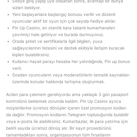
Siteye giriş yapıp üye olduktan sonra, avantajlı bir dünya
sizleri bekliyor.
Yeni başlayanlara başlangıç bonusu verilir ve düzenli
oyuncular aktif bir oyun için çok sayıda hediye alırlar.
Pin Up Casino, en otantik kara tabanlı kumarhaneleri
çevrimiçi hale getiriyor ve burada durmuyoruz.
Orada şirket ve sertifikalarla ilgili bilgileri, yuva
sağlayıcılarının listesini ve destek ekibiyle iletişim kuracak
kişileri bulabilirsiniz.
Kullanıcı hayali parayı hesaba her yatırdığında, Pin up bonus
verir.
Sıradan oyuncuların veya moderatörlerin tematik kaynakları
üzerinde konular hakkında tartışma oluşturmak.
Acilen para çekmem gerekiyordu ama yaklaşık 3 gün pasaport
kontrolünü beklemek zorunda kaldım. Pin Up Casino ayrıca
müşterilerine ücretsiz dönüşler içeren özel promosyon kodları
da dağıtır. Promosyon kodlarını Telegram topluluğunda bulabilir
veya e-posta ile alabilirsiniz. Kumarbazlar, ilk para yatırma için
belirli sayıda ücretsiz dönüş alır. Bir kayıt prosedürünü
tamamladıktan sonra, organizasyonun tüm fırsatlarını