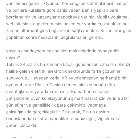
yenilemesi gerekir. Oyuncu, herhangi bir slot makinesini seçer
ve bunlara kurallara göre bahis yapar. Bahis yapılan para
borçlandırılır ve kazançlar depozitoya yatırılır. Mobil uygulama,
web sitesinin engellenmesini önlemeye yardımcı olacak ve her
zaman alternatif giriş bağlantıları sağlayacaktır. Kullanıcılar giriş
yaptıktan sonra hesaplarını doğrulamaları gerekir.
yaşının altındaysam casino slot makinelerinde oynayabilir
miyim?
Teknik 34 olarak bu zamana kadar günümüzün olmazsa olmazı
haline gelen elektrik, elektronik sektöründe farklı çözümler
sunuyoruz.. Heyecan verici VR oyunlarımızdan herhangi birini
oynayabilir ve Pin Up Casino deneyiminin sunduğu tüm
avantajlardan yararlanabilirsiniz. Kumarhane sadece
yetişkinlerin oyun koleksiyonunu şımartmasına izin verir. Bu bir
gün sürer ve genellikle ilk para çekiminizi yapmaya
çalıştığınızda gerçekleştirilir. Ek olarak, Pin up casino
bonuslarından ekstra ayrıcalık isterseniz eğer, Vip olmanız
yeterli olacaktır.