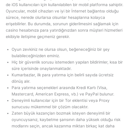
de iOS kullanıcıları için kullanılabilen bir mobil platforma sahiptir.
Oyuncular, mobil cihazları ve iyi bir İnternet bağlantısı olduğu
sürece, nerede olurlarsa olsunlar hesaplarına kolayca
erişebilirler. Bu durumda, sorunun giderilmesini sağlamak için
casino hesabınıza para yatırdığınızdan sonra müşteri hizmetleri
ekibiyle iletişime geçmeniz gerekir.
Oyun zevkiniz ne olursa olsun, beğeneceğiniz bir şey
bulabileceğinizden eminiz.
Hiç bir güvenlik sorusu istemeden yapılan bildirimler, kısa bir
süre içerisinde onaylanmaktadır.
Kumarbazlar, ilk para yatırma için belirli sayıda ücretsiz
dönüş alır.
Para yatırma seçenekleri arasında Kredi Kartı (Visa,
Mastercard, American Express, vb.) ve PayPal bulunur.
Deneyimli kullanıcılar için bir Tor eklentisi veya Proxy
sunucusu mükemmel bir çözüm olacaktır.
Zaten büyük kazançları bozmak isteyen deneyimli bir
oyuncuysanız, kaybetme şansının daha yüksek olduğu risk
modlarını seçin, ancak kazanma miktarı birkaç kat daha