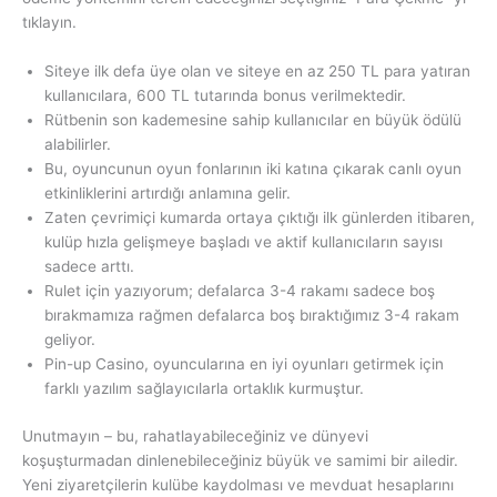
tıklayın.
Siteye ilk defa üye olan ve siteye en az 250 TL para yatıran
kullanıcılara, 600 TL tutarında bonus verilmektedir.
Rütbenin son kademesine sahip kullanıcılar en büyük ödülü
alabilirler.
Bu, oyuncunun oyun fonlarının iki katına çıkarak canlı oyun
etkinliklerini artırdığı anlamına gelir.
Zaten çevrimiçi kumarda ortaya çıktığı ilk günlerden itibaren,
kulüp hızla gelişmeye başladı ve aktif kullanıcıların sayısı
sadece arttı.
Rulet için yazıyorum; defalarca 3-4 rakamı sadece boş
bırakmamıza rağmen defalarca boş bıraktığımız 3-4 rakam
geliyor.
Pin-up Casino, oyuncularına en iyi oyunları getirmek için
farklı yazılım sağlayıcılarla ortaklık kurmuştur.
Unutmayın – bu, rahatlayabileceğiniz ve dünyevi
koşuşturmadan dinlenebileceğiniz büyük ve samimi bir ailedir.
Yeni ziyaretçilerin kulübe kaydolması ve mevduat hesaplarını