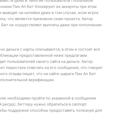
ывести деньги. Многие пользователи глобальной
енники Пин Ап Бет блокируют их аккаунты при этом
 выводят ни копейки даже в том случае, если игрок
а, что является признаком скам-проекта. Автор
п Бет не осуществляют выплаты даже при пополнении
 но деньги с карты списываются, в этом и состоит вся
публикации предоставленной ниже предлагаем
дит пользователей своего сайта на деньги. Автор
ет перестали отвечать на его сообщения, что говорит
ого отзыва пишет, что на сайте шараги Пин Ап Бет
ополнительной верификации.
елю необходимо пройти по указанной в сообщении
 ресурс, беттеру нужно обратиться в саппорт
жбы поддержки способны предоставить полезную для