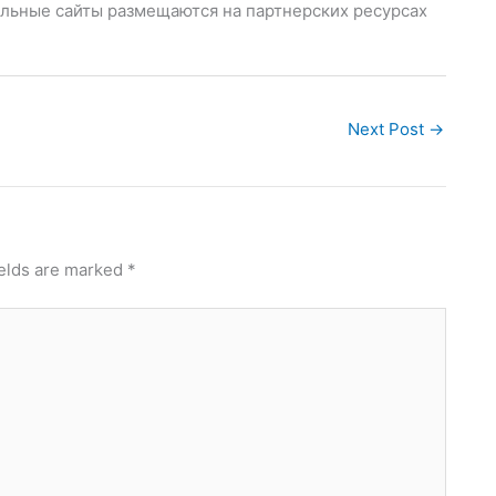
альные сайты размещаются на партнерских ресурсах
Next Post
→
ields are marked
*