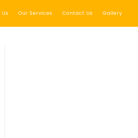
 Us
Our Services
Contact Us
Gallery