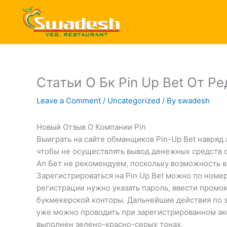
Skip
to
content
Статьи О Бк Pin Up Bet От Ре
Leave a Comment
/
Uncategorized
/ By
swadesh
Новый Отзыв О Компании Pin
Выиграть на сайте обманщиков Pin-Up Bet навряд
чтобы не осуществлять вывод денежных средств с
Ап Бет не рекомендуем, поскольку возможность в
Зарегистрироваться на Pin Up Bet можно по номе
регистрации нужно указать пароль, ввести промоко
букмекерской конторы. Дальнейшие действия по 
уже можно проводить при зарегистрированном акк
выполнен зелено-красно-серых тонах.