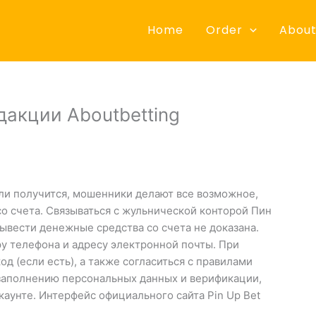
Home
Order
About
дакции Aboutbetting
 ли получится, мошенники делают все возможное,
о счета. Связываться с жульнической конторой Пин
ывести денежные средства со счета не доказана.
ру телефона и адресу электронной почты. При
д (если есть), а также согласиться с правилами
заполнению персональных данных и верификации,
аунте. Интерфейс официального сайта Pin Up Bet