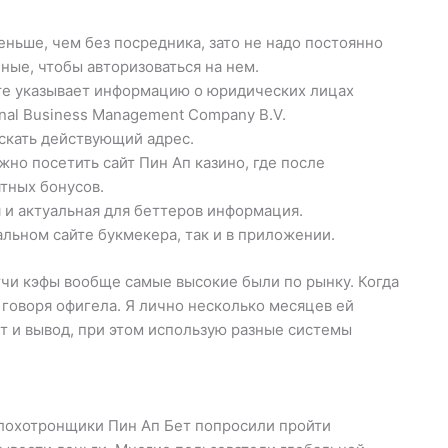
ньше, чем без посредника, зато не надо постоянно
ные, чтобы авторизоваться на нем.
те указывает информацию о юридических лицах
onal Business Management Company B.V.
скать действующий адрес.
но посетить сайт Пин Ап казино, где после
тных бонусов.
 и актуальная для беттеров информация.
льном сайте букмекера, так и в приложении.
тчи кэфы вообще самые высокие были по рынку. Когда
о говоря офигела. Я лично несколько месяцев ей
т и вывод, при этом использую разные системы
о лохотронщики Пин Ап Бет попросили пройти